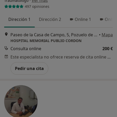
·
Ver más
Traumatólogo
497 opiniones
Dirección 1
Dirección 2
Online 1
Onlin
Paseo de la Casa de Campo, 5, Pozuelo de Alarcón
•
Mapa
HOSPITAL MEMORIAL PUBLIO CORDON
Consulta online
200 €
Este especialista no ofrece reserva de cita online en esta dirección.
Pedir una cita