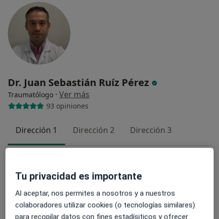
Dr. Juan Sebastián Ruíz Pérez
·
Ver más
Traumatólogo
93 opiniones
Dirección 1
Dirección 2
Dirección 3
Calle de Honduras 14, Madrid
•
Mapa
VIRGEN DEL MAR-NUESTRA SEÑORA DE LUJÁN
Tu privacidad es importante
Primera visita Traumatología y Cirugía Ortopédica
130 €
Al aceptar, nos permites a nosotros y a nuestros
Este especialista no ofrece reserva de cita online en esta dirección.
colaboradores utilizar cookies (o tecnologías similares)
para recopilar datos con fines estadísiticos y ofrecer