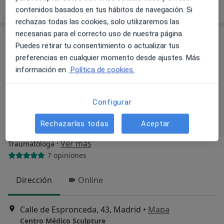
Pedir una cita
contenidos basados en tus hábitos de navegación. Si
rechazas todas las cookies, solo utilizaremos las
necesarias para el correcto uso de nuestra página.
Puedes retirar tu consentimiento o actualizar tus
preferencias en cualquier momento desde ajustes. Más
información en
Política de cookies.
Configurar
Opción de pago online
Rechazarlas todas
Aceptar
Dra. Elena Borlaff Colmena
·
Ver más
Traumatóloga
7 opiniones
Dirección
Online
Calle de Espronceda, 43, Madrid
•
Mapa
Centro Médico Sculpture