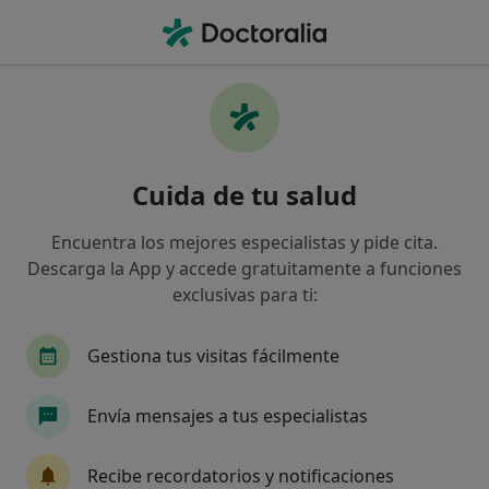
Men
Urgenciólogo • Cáceres, Cáceres
Filtros
Seguro
Mapa
Urgenciólogos en Cáceres
Cuida de tu salud
Así organizamos los resultados
Encuentra los mejores especialistas y pide cita.
Descarga la App y accede gratuitamente a funciones
¿Cuál es tu compañía aseguradora?
exclusivas para ti:
Gestiona tus visitas fácilmente
Envía mensajes a tus especialistas
Recibe recordatorios y notificaciones