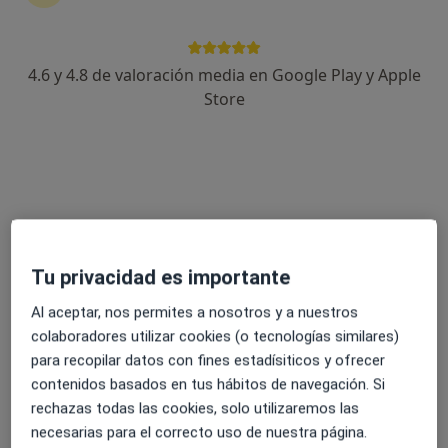
Hypnoceres
Urgenciólogo, Anestesista, Intensivista
4.6 y 4.8 de valoración media en Google Play y Apple
Av. de los Pilares, 19, Cáceres
•
Mapa
Store
Hypnoceres
Ningún profesional de este centro tiene citas disponibles
Mostrar perfil
Tu privacidad es importante
Al aceptar, nos permites a nosotros y a nuestros
colaboradores utilizar cookies (o tecnologías similares)
para recopilar datos con fines estadísiticos y ofrecer
contenidos basados en tus hábitos de navegación. Si
rechazas todas las cookies, solo utilizaremos las
A.M.S. Ceres
necesarias para el correcto uso de nuestra página.
·
Ver más
Urgenciólogo, Enfermero, Médico general