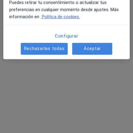
Puedes retirar tu consentimiento o actualizar tus
Calle Dinamarca 2, Cáceres
•
Mapa
preferencias en cualquier momento desde ajustes. Más
A.M.S. Ceres
información en
Política de cookies.
Ningún profesional de este centro tiene citas disponibles
Mostrar perfil
Configurar
Rechazarlas todas
Aceptar
Clinica San Francisco
·
Ver más
Urgenciólogo, Anestesista, Digestólogo
RONDA SAN FRANCISCO, S/Nº, Cáceres
•
Mapa
Clinica San Francisco