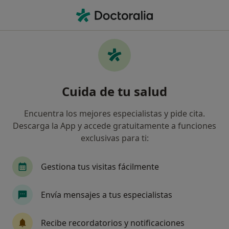
Men
Urólogo • Denia, Alicante
Filtros
Seguro
Mapa
Urólogos en Denia
Cuida de tu salud
Así organizamos los resultados
Encuentra los mejores especialistas y pide cita.
Descarga la App y accede gratuitamente a funciones
¿Cuál es tu compañía aseguradora?
exclusivas para ti:
Gestiona tus visitas fácilmente
Envía mensajes a tus especialistas
Recibe recordatorios y notificaciones