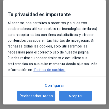
Dr. Manuel Amat Cecilia
Tu privacidad es importante
Urólogo
Al aceptar, nos permites a nosotros y a nuestros
2 opiniones
colaboradores utilizar cookies (o tecnologías similares)
para recopilar datos con fines estadísiticos y ofrecer
Dirección 1
Dirección 2
contenidos basados en tus hábitos de navegación. Si
rechazas todas las cookies, solo utilizaremos las
Avenida Marina Alta, 27, Ondara
•
Mapa
necesarias para el correcto uso de nuestra página.
ACUARIO ESPAI DE SALUT
Puedes retirar tu consentimiento o actualizar tus
Primera visita Urología
Precio sin especificar
preferencias en cualquier momento desde ajustes. Más
información en
Política de cookies.
Este especialista no ofrece reserva de cita online en esta dirección.
Pedir una cita
Configurar
Rechazarlas todas
Aceptar