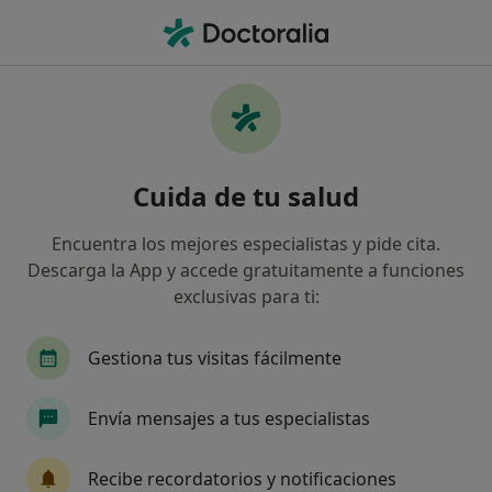
Men
Urólogo • Vicálvaro, Madrid, Madrid
Filtros
Seguro
Mapa
Urólogos en Vicálvaro, Madrid
Cuida de tu salud
Así organizamos los resultados
Encuentra los mejores especialistas y pide cita.
Descarga la App y accede gratuitamente a funciones
¿Cuál es tu compañía aseguradora?
exclusivas para ti:
Adeslas
Asisa
Sanitas
DKV Seguros
Gestiona tus visitas fácilmente
Envía mensajes a tus especialistas
Recibe recordatorios y notificaciones