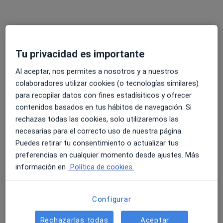
640 opiniones
Experto en CRIOTERAPIA para cáncer de próstata.
Más de 30 años de experiencia
Tu privacidad es importante
Referente en cirugía intima Masculina y Láser
Al aceptar, nos permites a nosotros y a nuestros
Dirección
Online
colaboradores utilizar cookies (o tecnologías similares)
para recopilar datos con fines estadísiticos y ofrecer
Luis Cabrera 92 esquina Cardenal Silicio. Clínica a pie de calle, Madrid
•
Mapa
contenidos basados en tus hábitos de navegación. Si
CLÍNICA DR JAVIER CABRERA PEREZ
rechazas todas las cookies, solo utilizaremos las
necesarias para el correcto uso de nuestra página.
Primera visita Urología
130 €
Puedes retirar tu consentimiento o actualizar tus
Este especialista no ofrece reserva de cita online en esta dirección.
preferencias en cualquier momento desde ajustes. Más
información en
Política de cookies.
Pedir una cita
Configurar
Rechazarlas todas
Aceptar