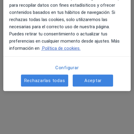
·
Ver más
Urólogo
para recopilar datos con fines estadísiticos y ofrecer
7 opiniones
contenidos basados en tus hábitos de navegación. Si
C. de Arturo Soria, 105, Cdad. Lineal, Madrid, Madrid
•
Mapa
rechazas todas las cookies, solo utilizaremos las
Hospital Vithas Madrid Arturo Soria
necesarias para el correcto uso de nuestra página.
Puedes retirar tu consentimiento o actualizar tus
Acepta VidaCaixa
preferencias en cualquier momento desde ajustes. Más
Consulta online
información en
Política de cookies.
Este especialista no ofrece reserva de cita online en esta dirección.
Pedir una cita
Configurar
Rechazarlas todas
Aceptar