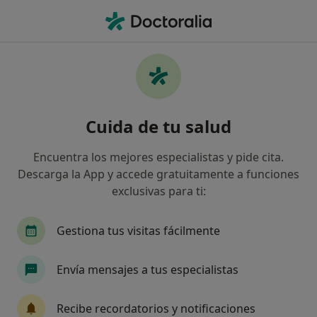
Men
Urólogo • Madrid, Madrid
Filtros
Seguro:
VidaCaixa
Urólogos de VidaCaixa en Madrid
Cuida de tu salud
Así organizamos los resultados
Encuentra los mejores especialistas y pide cita.
Descarga la App y accede gratuitamente a funciones
exclusivas para ti:
Gestiona tus visitas fácilmente
Envía mensajes a tus especialistas
Dr. Ali-Mustapha Cheaitli
Urólogo
Recibe recordatorios y notificaciones