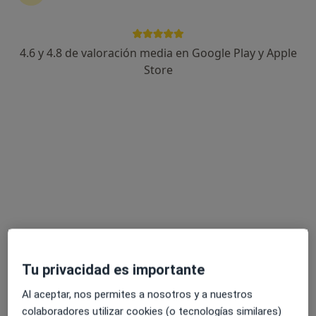
11 opiniones
Avda de Levante 126, Rivas-Vaciamadrid
•
Mapa
Centro Medico Lagos de Rivas
4.6 y 4.8 de valoración media en Google Play y Apple
Acepta VidaCaixa
Store
Primera visita Urología
Este especialista no ofrece reserva de cita online en esta dirección.
Pedir una cita
Tu privacidad es importante
Al aceptar, nos permites a nosotros y a nuestros
Dr. Carlos Toribio Vázquez
colaboradores utilizar cookies (o tecnologías similares)