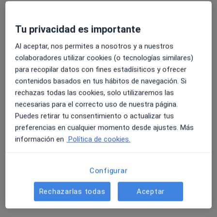
·
Ver más
Urólogo
Avenida Extremadura 5, Talavera de la Reina
•
Mapa
Tu privacidad es importante
Hospital Parque Marazuela
Acepta Asisa
Al aceptar, nos permites a nosotros y a nuestros
colaboradores utilizar cookies (o tecnologías similares)
Primera visita Urología
para recopilar datos con fines estadísiticos y ofrecer
Este especialista no ofrece reserva de cita online en esta dirección.
contenidos basados en tus hábitos de navegación. Si
rechazas todas las cookies, solo utilizaremos las
Pedir una cita
necesarias para el correcto uso de nuestra página.
Puedes retirar tu consentimiento o actualizar tus
preferencias en cualquier momento desde ajustes. Más
información en
Política de cookies.
Configurar
Rechazarlas todas
Aceptar
Hospital Parque Marazuela