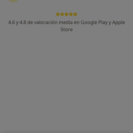
3 opiniones
Avenida Extremadura 5, Talavera de la Reina
•
Mapa
Hospital Parque Marazuela
4.6 y 4.8 de valoración media en Google Play y Apple
Acepta Asisa
Store
Primera visita Urología
Este especialista no ofrece reserva de cita online en esta dirección.
Pedir una cita
Dr. Javier Martín Monterrubio