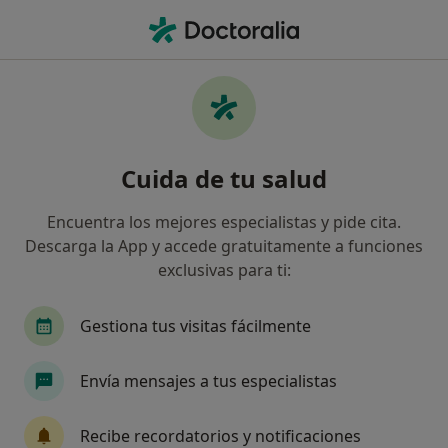
Men
Urólogo • Talavera de la Reina, Toledo
Filtros
Seguro:
Asisa
Map
Urólogos de Asisa en Talavera de la Reina
Cuida de tu salud
Así organizamos los resultados
Encuentra los mejores especialistas y pide cita.
Descarga la App y accede gratuitamente a funciones
exclusivas para ti:
Gestiona tus visitas fácilmente
Envía mensajes a tus especialistas
Dr. Luis Alberto García Martin
·
Ver más
Urólogo
Recibe recordatorios y notificaciones