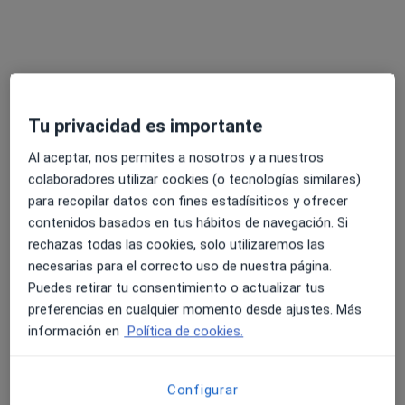
Ningún profesional de este centro tiene citas disponibles
Mostrar perfil
Tu privacidad es importante
Especialistas disponibles
Al aceptar, nos permites a nosotros y a nuestros
colaboradores utilizar cookies (o tecnologías similares)
Estos especialistas se encuentran fuera de Telde, Las
para recopilar datos con fines estadísiticos y ofrecer
Palmas, en zonas cercanas a tu búsqueda
contenidos basados en tus hábitos de navegación. Si
rechazas todas las cookies, solo utilizaremos las
necesarias para el correcto uso de nuestra página.
Puedes retirar tu consentimiento o actualizar tus
preferencias en cualquier momento desde ajustes. Más
información en
Política de cookies.
Dr. Patricio Navarro Medina
Configurar