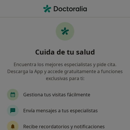
Men
Urólogo • Telde, Las Palmas
Filtros
Seguro
Mapa
Urólogos en Telde
Cuida de tu salud
Así organizamos los resultados
Encuentra los mejores especialistas y pide cita.
Descarga la App y accede gratuitamente a funciones
¿Cuál es tu compañía aseguradora?
exclusivas para ti:
Adeslas
Asisa
Sanitas
DKV Seguros
Gestiona tus visitas fácilmente
Envía mensajes a tus especialistas
Recibe recordatorios y notificaciones