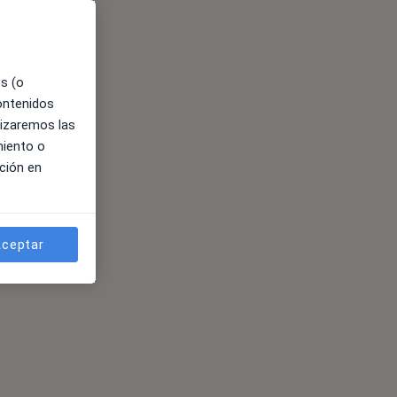
es (o
contenidos
lizaremos las
miento o
ción en
ceptar