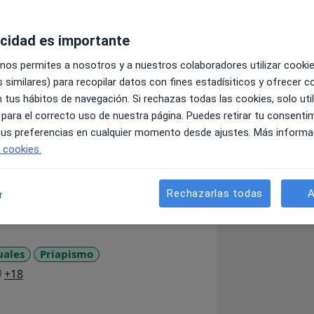
acidad es importante
 referente mundial en salud sexual
 nos permites a nosotros y a nuestros colaboradores utilizar cooki
 similares) para recopilar datos con fines estadísiticos y ofrecer 
to de disfunciones sexuales
 tus hábitos de navegación. Si rechazas todas las cookies, solo uti
culación precoz, curvatura del Pene y
 para el correcto uso de nuestra página. Puedes retirar tu consenti
 tus preferencias en cualquier momento desde ajustes. Más informa
a y 1.200.000 pacientes atendidos
e cookies.
amos con un 95% de resultados
Rechazarlas todas
A
r
discreción.
ientos:
 sanguíneos del pene
uales
Priapismo
a11y_sr_more_diseases
+18