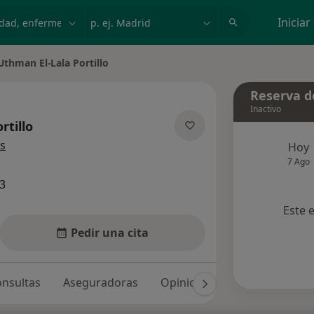
dad, enfermedad o nombre
p. ej. Madrid
Iniciar
Uthman El-Lala Portillo
ar de ciudad
Reserva de
Inactivo
rtillo
sobre las especializaciones
s
Hoy
7 Ago
3
Este 
Pedir una cita
nsultas
Aseguradoras
Opiniones
Dudas solucio