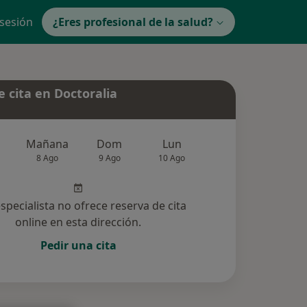
 sesión
¿Eres profesional de la salud?
 cita en Doctoralia
Mañana
Dom
Lun
Mar
Mié
8 Ago
9 Ago
10 Ago
11 Ago
12 Ag
especialista no ofrece reserva de cita
online en esta dirección.
Pedir una cita
nadas (2)