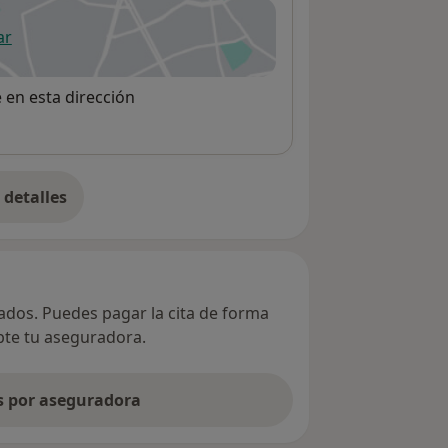
ar
 abre en una nueva pestaña
e en esta dirección
detalles
bre la dirección
vados. Puedes pagar la cita de forma
epte tu aseguradora.
as por aseguradora