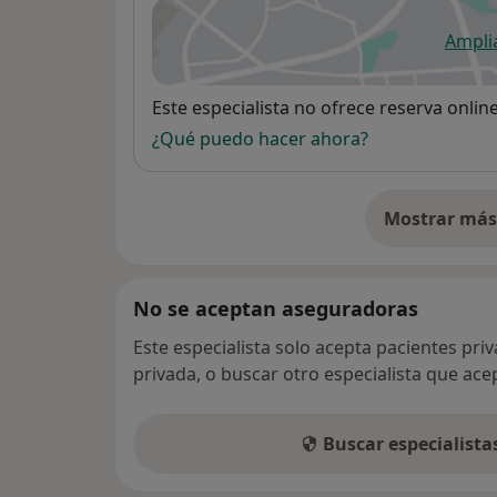
Ampli
se
Disponibilidad
Este especialista no ofrece reserva onlin
¿Qué puedo hacer ahora?
Mostrar más 
so
No se aceptan aseguradoras
Este especialista solo acepta pacientes pri
privada, o buscar otro especialista que ac
Buscar especialist