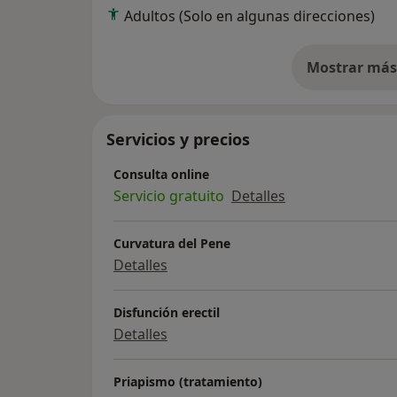
Tratamientos para las disfunciones sexuale
Adultos (Solo en algunas direcciones)
Ondas de choque para disfunción eréctil y E
Medicina vascular, flebología y Linfología. 
Mostrar más 
so
ENFERMEDADES
Disfunción Eréctil vascular, neurogénica, Ps
Trastornos Eyaculatorios. Eyaculación prec
Servicios y precios
Aneyaculación,
Trastornos de Orgasmo masculino.
Consulta online
Enf. de La Peyronie.
Servicio gratuito
Detalles
Insuficiencia Venosa Crónica. Fallo veno-oc
Curvatura del Pene
Detalles
Disfunción erectil
Detalles
Priapismo (tratamiento)