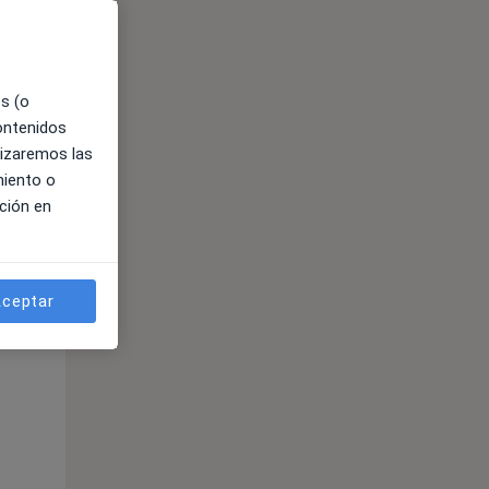
es (o
contenidos
lizaremos las
miento o
ción en
ible
ceptar