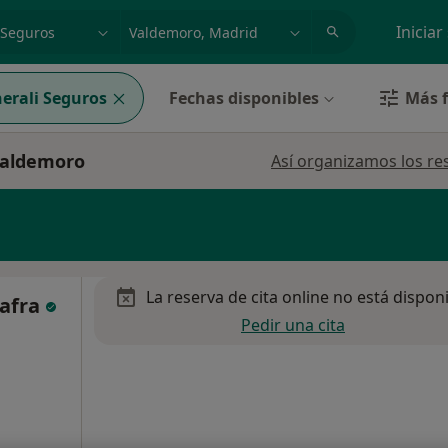
dad, enfermedad o nombre
p. ej. Madrid
Iniciar
erali Seguros
Fechas disponibles
Más f
 Valdemoro
Así organizamos los re
La reserva de cita online no está dispon
Zafra
Pedir una cita