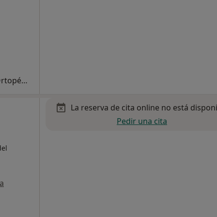
Primera visita Traumatología y Cirugía Ortopédica
La reserva de cita online no está dispon
Pedir una cita
del
a