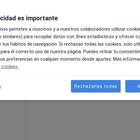
acidad es importante
 nos permites a nosotros y a nuestros colaboradores utilizar cooki
 similares) para recopilar datos con fines estadísiticos y ofrecer 
 tus hábitos de navegación. Si rechazas todas las cookies, solo uti
 para el correcto uso de nuestra página. Puedes retirar tu consenti
 tus preferencias en cualquier momento desde ajustes. Más informa
e cookies.
La reserva de cita online no está dispon
lariño
Ver teléfono
Rechazarlas todas
A
r