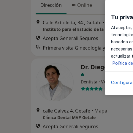
Dirección
Online
Tu priv
Calle Arboleda, 34., Getafe
•
Mapa
Al aceptar,
Instituto para el Estudio de la Esterilidad
tecnologías
Acepta Generali Seguros
basados en
Primera visita Ginecología y Obstetricia
necesarias
actualizar
Política d
Dr. Diego Pérez Vi
·
Ver más
Dentista
Configura
102 opiniones
calle Galvez 4, Getafe
•
Mapa
Clínica Dental MVP Getafe
Acepta Generali Seguros