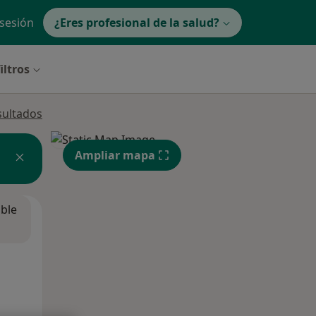
 sesión
¿Eres profesional de la salud?
iltros
sultados
Ampliar mapa
ible