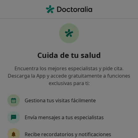
Men
Asisa • Valencia, Valencia
Filtros
Seguro:
Asisa
Map
Especialistas de Asisa en Valencia
Cuida de tu salud
Así organizamos los resultados
Encuentra los mejores especialistas y pide cita.
Descarga la App y accede gratuitamente a funciones
¿Qué especialidad estás buscando?
exclusivas para ti:
Médico general
Ginecólogo
Gestiona tus visitas fácilmente
Dentista
Traumatólogo
Envía mensajes a tus especialistas
Cirujano general
Ver más
Recibe recordatorios y notificaciones