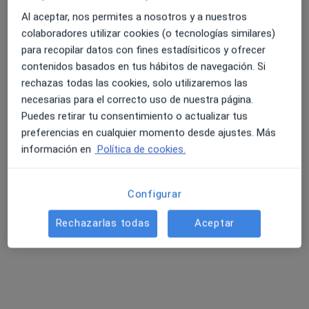
Al aceptar, nos permites a nosotros y a nuestros
colaboradores utilizar cookies (o tecnologías similares)
Calle Valle de la Ballestera 59 Hospital 9 Octubre. Consultas Externas. Consulta 21, Valencia
•
Mapa
para recopilar datos con fines estadísiticos y ofrecer
Clinica Dra Bernabeu
contenidos basados en tus hábitos de navegación. Si
Acepta Asisa
rechazas todas las cookies, solo utilizaremos las
Consulta online
necesarias para el correcto uso de nuestra página.
Puedes retirar tu consentimiento o actualizar tus
Este especialista no ofrece reserva de cita online en esta dirección.
preferencias en cualquier momento desde ajustes. Más
información en
Política de cookies.
Pedir una cita
Configurar
Rechazarlas todas
Aceptar
Dra. Laura Montesinos Benet