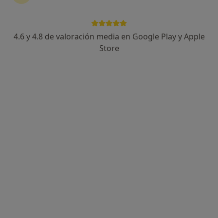
4.6 y 4.8 de valoración media en Google Play y Apple
Store
José Mazón Herrero
·
Ver más
Psicólogo, Psicólogo infantil, Psicopedagogo
942 opiniones
Dirección
Online 1
Online 2
Plaza San Felipe Neri nº 4 bajo, Valencia
•
Mapa
IVANN. Instituto de Neurociencias
Acepta Asisa
Consulta online