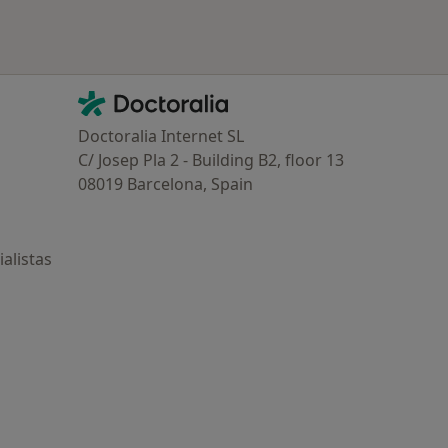
Contacto
Doctoralia - Página de inicio
Doctoralia Internet SL
C/ Josep Pla 2 - Building B2, floor 13
08019 Barcelona, Spain
alistas