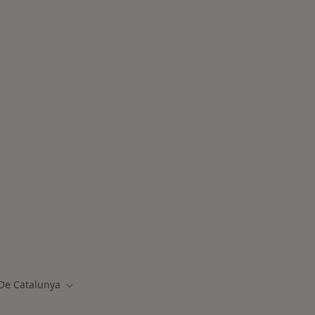
uradoras
De Catalunya
Cambiar de ciudad