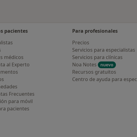
os pacientes
Para profesionales
listas
Precios
s
Servicios para especialistas
s médicos
Servicios para clínicas
ta al Experto
Noa Notes
nuevo
amentos
Recursos gratuitos
os
Centro de ayuda para especi
medades
tas Frecuentes
ión para móvil
ara pacientes