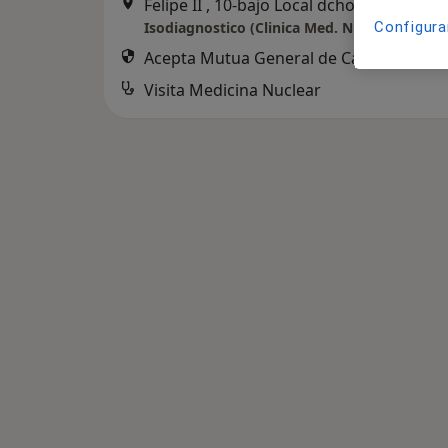
Felipe II , 10-bajo Local dcho, Valladolid
•
Configura
Isodiagnostico (Clinica Med. Nuclear)
Acepta Mutua General de Catalunya
Visita Medicina Nuclear