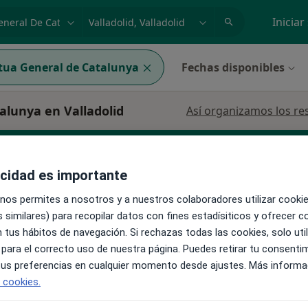
dad, enfermedad o nombre
p. ej. Madrid
Iniciar
ua General de Catalunya
Fechas disponibles
alunya en Valladolid
Así organizamos los re
acidad es importante
 nos permites a nosotros y a nuestros colaboradores utilizar cooki
La reserva de cita online no está dispon
de
 similares) para recopilar datos con fines estadísiticos y ofrecer 
Pedir una cita
 tus hábitos de navegación. Si rechazas todas las cookies, solo uti
nuclear
 para el correcto uso de nuestra página. Puedes retirar tu consenti
 tus preferencias en cualquier momento desde ajustes. Más informa
e cookies.