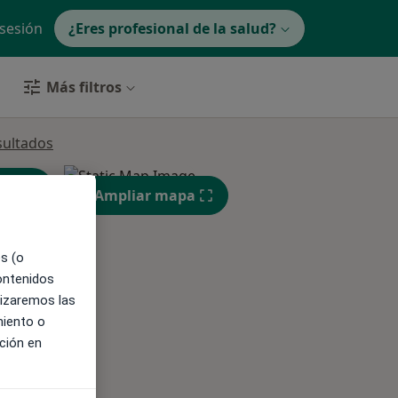
 sesión
¿Eres profesional de la salud?
Más filtros
sultados
Ampliar mapa
es (o
ible
contenidos
lizaremos las
miento o
ción en