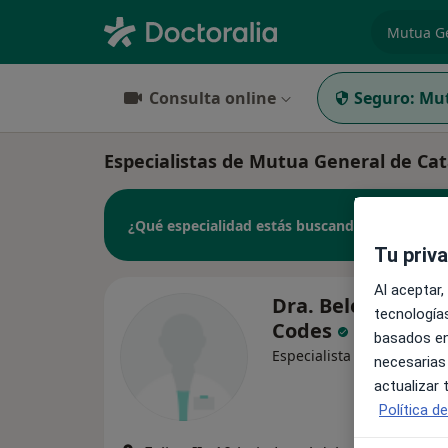
especiali
Consulta online
Seguro:
Mut
Especialistas de Mutua General de Cat
¿Qué especialidad estás buscando?
Tu priv
Al aceptar,
Dra. Belén Finat 
tecnologías
Codes
basados en
Especialista en medicina 
necesarias
actualizar
Política d