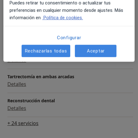
Puedes retirar tu consentimiento o actualizar tus
Primera visita Odontología
preferencias en cualquier momento desde ajustes. Más
Detalles
información en
Política de cookies.
Implantes dentales
Detalles
Configurar
Rechazarlas todas
Aceptar
Visita de revisión
Detalles
Tartrectomía en ambas arcadas
Detalles
Reconstrucción dental
Detalles
+ 24 servicios