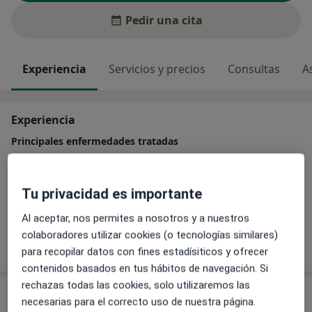
Pedir una cita
Experiencia
Servicios y precios
Consultas
A
Experiencia
Principales enfermedades tratadas
Trastornos de la ATM
Diente impactado
Periimplantitis
Infección dental
La boca seca
Tu privacidad es importante
a11y_sr_more_diseases
+25
Al aceptar, nos permites a nosotros y a nuestros
colaboradores utilizar cookies (o tecnologías similares)
Mostrar más detalles
sobre la experiencia
para recopilar datos con fines estadísiticos y ofrecer
contenidos basados en tus hábitos de navegación. Si
rechazas todas las cookies, solo utilizaremos las
Servicios y precios
necesarias para el correcto uso de nuestra página.