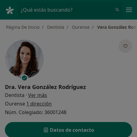
Men
¿Qué estás buscando?
Página De Inicio
Dentista
Ourense
Vera González Rod
Dra.
Vera González Rodríguez
sobre las especializaciones
Dentista
·
Ver más
Ourense
1 dirección
Núm. Colegiado: 36001248
Datos de contacto