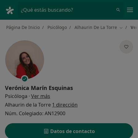
Men
¿Qué estás buscando?
Página De Inicio
Psicólogo
Alhaurin De La Torre
Ver
Cambiar 
Verónica Marín Esquinas
sobre las especializaciones
Psicóloga
·
Ver más
Alhaurin de la Torre
1 dirección
Núm. Colegiado: AN12900
Datos de contacto