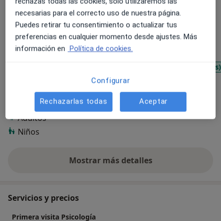
rechazas todas las cookies, solo utilizaremos las
Sobre mí
ver más
necesarias para el correcto uso de nuestra página.
Puedes retirar tu consentimiento o actualizar tus
Principales enfermedades tratadas
preferencias en cualquier momento desde ajustes. Más
Trastorno de conducta
información en
Política de cookies.
Trastornos del neurodesarrollo
Dificultades emocionales (agresividad, tristeza, miedos)
a11y_sr_more_diseases
Ansiedad
+10
Configurar
Rechazarlas todas
Aceptar
Pacientes que atiendo
Adultos
Niños
Mostrar más detalles
sobre la experiencia
Servicios y precios
Primera visita Psicología