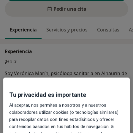
Pedir una cita
Experiencia
Servicios y precios
Consultas
A
Experiencia
¡Hola!
Soy Verónica Marín, psicóloga sanitaria en Alhaurín de
la Torre, actualmente trabajo con población infanto-
juvenil y adultos, ayudando a hacer un poquito más
Tu privacidad es importante
fácil el día a día.
Al aceptar, nos permites a nosotros y a nuestros
Ojalá que no, pero si lo necesitas, estaré encantada de
colaboradores utilizar cookies (o tecnologías similares)
ayudarte.
para recopilar datos con fines estadísiticos y ofrecer
Un abrazo enorme.
contenidos basados en tus hábitos de navegación. Si