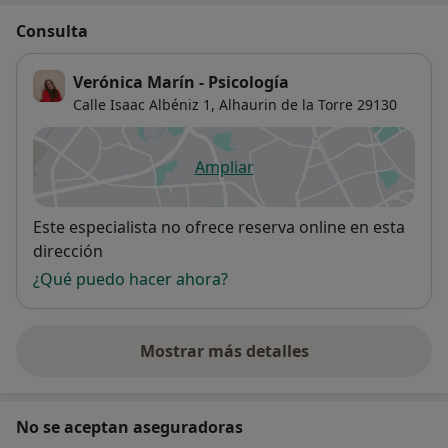
Consulta
Verónica Marín - Psicología
Calle Isaac Albéniz 1,
Alhaurin de la Torre
29130
Ampliar
se abre en una nueva pestañ
Disponibilidad
Este especialista no ofrece reserva online en esta
dirección
¿Qué puedo hacer ahora?
Mostrar más detalles
sobre la dirección
No se aceptan aseguradoras