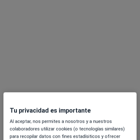
Centre Oftalmològic VSK
Oftalmólogo
2 opiniones
Ronda Camprodon 1, 3ero A, Vic
•
Mapa
Centre Oftalmològic VSK
Acepta Asisa
Ningún profesional de este centro tiene citas disponibles
Mostrar perfil
Tu privacidad es importante
Al aceptar, nos permites a nosotros y a nuestros
colaboradores utilizar cookies (o tecnologías similares)
para recopilar datos con fines estadísiticos y ofrecer