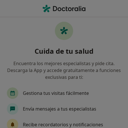
Men
Asisa • Vic, Barcelona
Filtros
Seguro:
Asisa
Map
Especialistas de Asisa en Vic
Cuida de tu salud
Así organizamos los resultados
Encuentra los mejores especialistas y pide cita.
Descarga la App y accede gratuitamente a funciones
¿Qué especialidad estás buscando?
exclusivas para ti:
Oftalmólogo
Médico general
Psicólogo
Gestiona tus visitas fácilmente
Envía mensajes a tus especialistas
Recibe recordatorios y notificaciones