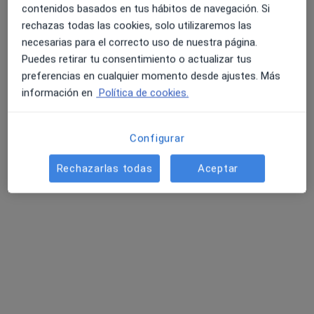
contenidos basados en tus hábitos de navegación. Si
rechazas todas las cookies, solo utilizaremos las
necesarias para el correcto uso de nuestra página.
Puedes retirar tu consentimiento o actualizar tus
Dr. Jose Gilberto Castillo Chapoñan
preferencias en cualquier momento desde ajustes. Más
Pediatra
información en
Política de cookies.
Ronda Francesc Camprodon 4, Vic
•
Mapa
Clínica Bayes
Configurar
Acepta Asisa
Este especialista no ofrece reserva de cita online en esta dirección.
Rechazarlas todas
Aceptar
Pedir una cita