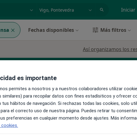
dad, enfermedad o nombre
p. ej. Madrid
Iniciar
unsa
Fechas disponibles
Más filtros
Así organizamos los re
acidad es importante
 nos permites a nosotros y a nuestros colaboradores utilizar cooki
 similares) para recopilar datos con fines estadísiticos y ofrecer 
 tus hábitos de navegación. Si rechazas todas las cookies, solo uti
La reserva de cita online no está dispon
o
 para el correcto uso de nuestra página. Puedes retirar tu consenti
Pedir una cita
 tus preferencias en cualquier momento desde ajustes. Más informa
ás
e cookies.