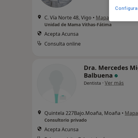
Configura
C. Vía Norte 48, Vigo
•
Mapa
Unidad de Mama Vithas-Fátima
Acepta Acunsa
Consulta online
Dra. Mercedes M
Balbuena
·
Ver más
Dentista
Quintela 227Bajo.Moaña, Moaña
•
Mapa
Consultorio privado
Acepta Acunsa