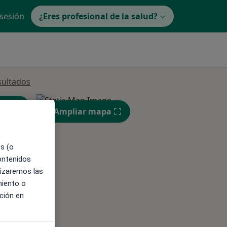
 sesión
¿Eres profesional de la salud?
sultados
Ampliar mapa
es (o
contenidos
lizaremos las
ible
miento o
ción en