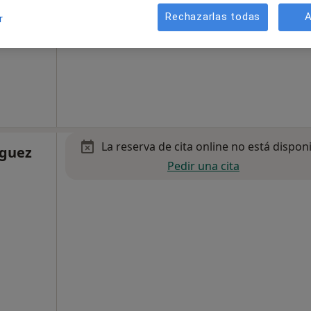
Rechazarlas todas
A
r
La reserva de cita online no está dispon
iguez
Pedir una cita