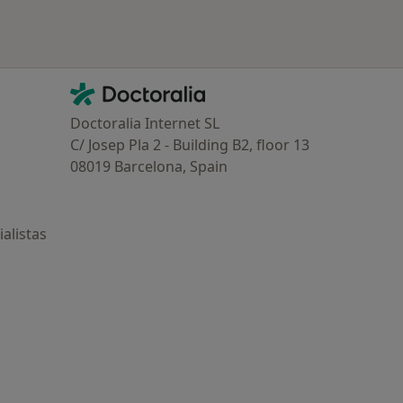
Contacto
Doctoralia - Página de inicio
Doctoralia Internet SL
C/ Josep Pla 2 - Building B2, floor 13
08019 Barcelona, Spain
alistas