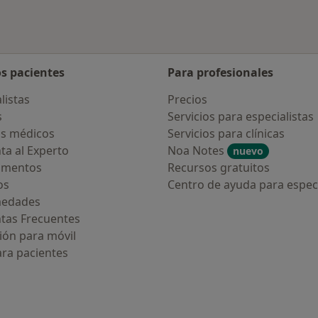
os pacientes
Para profesionales
listas
Precios
s
Servicios para especialistas
s médicos
Servicios para clínicas
ta al Experto
Noa Notes
nuevo
amentos
Recursos gratuitos
os
Centro de ayuda para especi
medades
tas Frecuentes
ión para móvil
ara pacientes