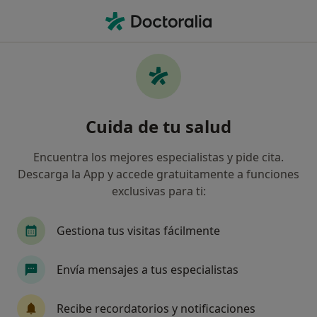
Men
Asistencia Sanitaria Colegial • Viladecans, Barcelona
Filtros
Seguro:
Asistencia Sanitaria 
Especialistas de Asistencia Sanitaria
Cuida de tu salud
Colegial en Viladecans
Así organizamos los resultados
Encuentra los mejores especialistas y pide cita.
Descarga la App y accede gratuitamente a funciones
exclusivas para ti:
¿Qué especialidad estás buscando?
Médico general
Ginecólogo
Dentista
Gestiona tus visitas fácilmente
Envía mensajes a tus especialistas
Recibe recordatorios y notificaciones