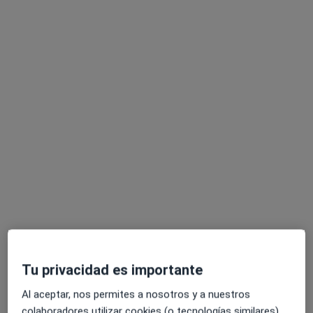
Dr. Edgar Gregorio Rodríguez Ramirez
·
Ver más
Urólogo
15 opiniones
Plaça Saint-Herbain, 1, Viladecans
•
Mapa
Centro Medico Meisa
Acepta Asistencia Sanitaria Colegial
Primera visita Urología
Este especialista no ofrece reserva de cita online en esta dirección.
Tu privacidad es importante
Pedir una cita
Al aceptar, nos permites a nosotros y a nuestros
colaboradores utilizar cookies (o tecnologías similares)