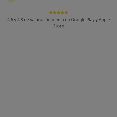
4.6 y 4.8 de valoración media en Google Play y Apple
Dr. Yorgel Reyes Alvarez
Store
·
Ver más
Dentista
80 opiniones
Carrer del Centre 28, Gavà
•
Mapa
Clínica Dental Reyes & Borges
Acepta Asistencia Sanitaria Colegial
Primera visita Odontología
Este especialista no ofrece reserva de cita online en esta dirección.
Pedir una cita