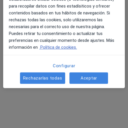
para recopilar datos con fines estadísiticos y ofrecer
contenidos basados en tus hábitos de navegación. Si
rechazas todas las cookies, solo utilizaremos las
necesarias para el correcto uso de nuestra página.
Puedes retirar tu consentimiento o actualizar tus
preferencias en cualquier momento desde ajustes. Más
información en
Política de cookies.
Dra. Mirna Borges Ledea
·
Ver más
Dentista
122 opiniones
Configurar
Carrer del Centre 28, Gavà
•
Mapa
Rechazarlas todas
Aceptar
Clínica Dental Reyes & Borges
Acepta Asistencia Sanitaria Colegial
Primera visita Odontología
Este especialista no ofrece reserva de cita online en esta dirección.
Pedir una cita