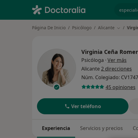
especiali
Página De Inicio
Psicólogo
Alicante
Virg
Cambiar d
Virginia Ceña Rome
sobre
Psicóloga
·
Ver más
Alicante
2 direcciones
Núm. Colegiado: CV174
45 opiniones
Ver teléfono
Experiencia
Servicios y precios
Co