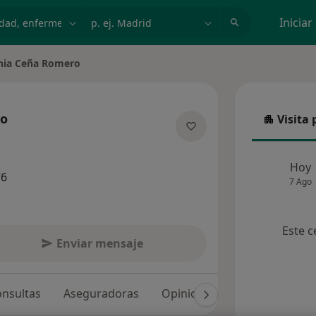
dad, enfermedad o nombre
p. ej. Madrid
Iniciar
inia Ceña Romero
e ciudad
ro
Visita 
Visita p
 las especializaciones
Hoy
76
7 Ago
Este c
Enviar mensaje
nsultas
Aseguradoras
Opiniones (45)
Dudas sol