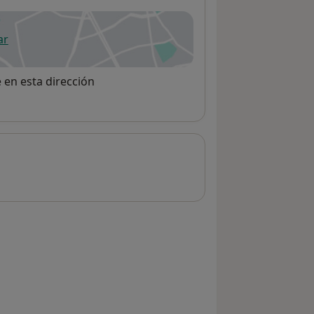
ar
 abre en una nueva pestaña
e en esta dirección