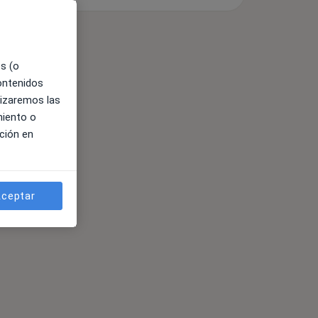
es (o
contenidos
lizaremos las
miento o
ción en
ceptar