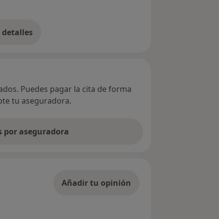
detalles
bre la dirección
vados. Puedes pagar la cita de forma
epte tu aseguradora.
as por aseguradora
Añadir tu opinión