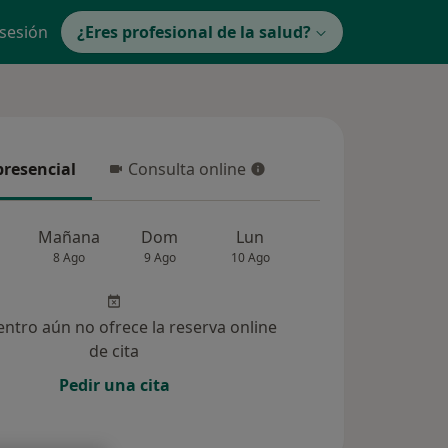
 sesión
¿Eres profesional de la salud?
presencial
Consulta online
resencial
Consulta online
Mañana
Dom
Lun
Mar
Mié
8 Ago
9 Ago
10 Ago
11 Ago
12 Ag
entro aún no ofrece la reserva online
de cita
Pedir una cita
ucionadas (2)