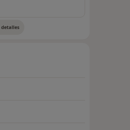
 encontrar recursos para ti en mi
detalles
bre la experiencia