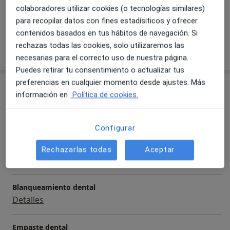
Diente roto - Fractura dental
colaboradores utilizar cookies (o tecnologías similares)
Pulpitis dental irreversible
Absceso dental
para recopilar datos con fines estadísiticos y ofrecer
contenidos basados en tus hábitos de navegación. Si
rechazas todas las cookies, solo utilizaremos las
Mostrar más detalles
sobre la experiencia
necesarias para el correcto uso de nuestra página.
Puedes retirar tu consentimiento o actualizar tus
preferencias en cualquier momento desde ajustes. Más
Servicios y precios
información en
Política de cookies.
Primera visita Odontología
Detalles
Configurar
Apicectomía
Rechazarlas todas
Aceptar
Detalles
Blanqueamiento dental
Detalles
Empaste dental