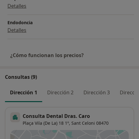
Detalles
Endodoncia
Detalles
¿Cómo funcionan los precios?
Consultas (9)
Dirección 1
Dirección 2
Dirección 3
Direcció
Consulta Dental Dras. Caro
Plaça Vila (De La) 18 1º,
Sant Celoni
08470