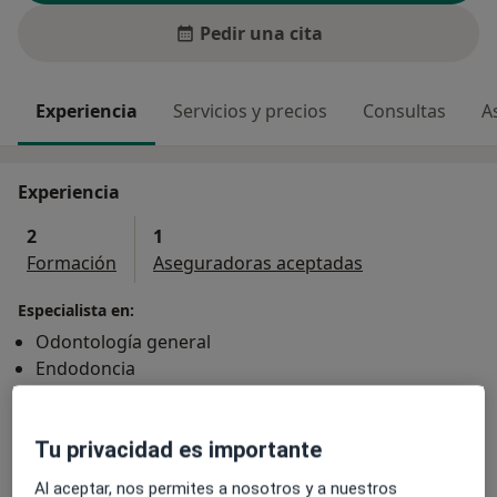
Pedir una cita
Experiencia
Servicios y precios
Consultas
A
Experiencia
2
1
Formación
Aseguradoras aceptadas
Especialista en:
Odontología general
Endodoncia
Odontología conservadora
Principales enfermedades tratadas
Tu privacidad es importante
Infección dental
Dolor de muelas
Al aceptar, nos permites a nosotros y a nuestros