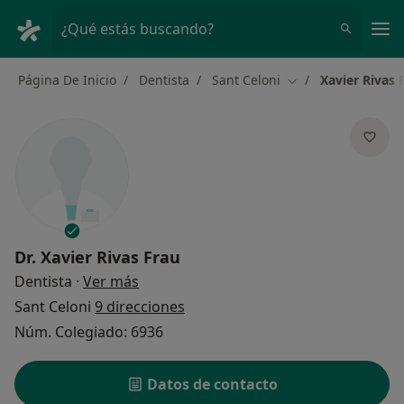
Men
¿Qué estás buscando?
Página De Inicio
Dentista
Sant Celoni
Xavier Rivas 
Cambiar de ciudad
Dr.
Xavier Rivas Frau
sobre las especializaciones
Dentista
·
Ver más
Sant Celoni
9 direcciones
Núm. Colegiado: 6936
Datos de contacto