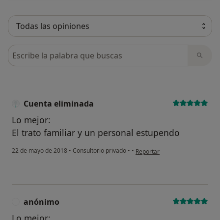
Busca en opiniones
Cuenta eliminada
Lo mejor:
El trato familiar y un personal estupendo
en opinión del usuario Cuenta 
22 de mayo de 2018
•
Consultorio privado
•
•
Reportar
anónimo
A
Lo mejor: