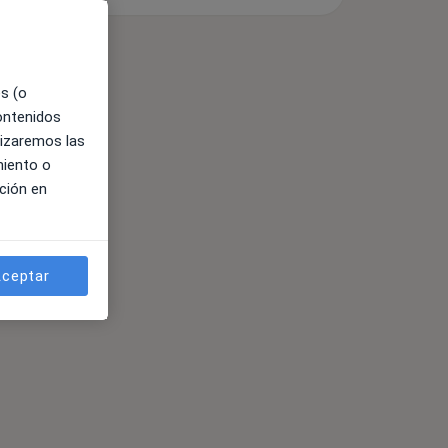
es (o
contenidos
lizaremos las
miento o
ción en
ceptar