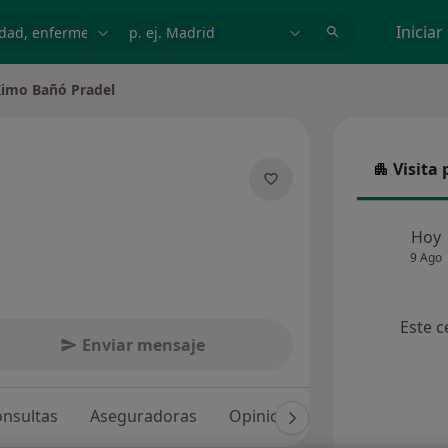
dad, enfermedad o nombre
p. ej. Madrid
Iniciar
imo Bañó Pradel
ar de ciudad
Visita 
Visita p
sobre las especializaciones
Hoy
9 Ago
Este c
Enviar mensaje
nsultas
Aseguradoras
Opiniones (19)