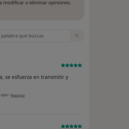
 modificar o eliminar opiniones.
 opiniones
opiniones
, se esfuerza en transmitir y
en opinión del usuario Josué
rapia
•
Reportar