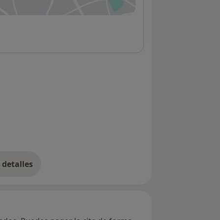
 abre en una nueva pestaña
detalles
bre la dirección