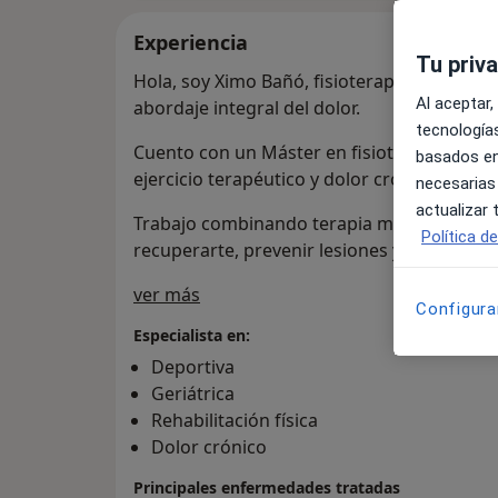
Experiencia
Tu priv
Hola, soy Ximo Bañó, fisioterapeuta y entr
Al aceptar,
abordaje integral del dolor.
tecnologías
Cuento con un Máster en fisioterapia depor
basados en
ejercicio terapéutico y dolor crónico.
necesarias
actualizar
Trabajo combinando terapia manual y ejerc
Política d
recuperarte, prevenir lesiones y alcanzar t
Sobre mí
ver más
Configura
Especialista en:
Deportiva
Geriátrica
Rehabilitación física
Dolor crónico
Principales enfermedades tratadas