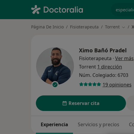
especiali
Página De Inicio
Fisioterapeuta
Torrent
X
Cambi
Ximo Bañó Pradel
Fisioterapeuta
·
Ver más
Torrent
1 dirección
Núm. Colegiado: 6703
19 opiniones
Reservar cita
Experiencia
Servicios y precios
Co