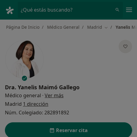
Men
¿Qué estás buscando?
Página De Inicio
Médico General
Madrid
Yanelis M
Cambiar de ciu
Dra.
Yanelis Maimó Gallego
sobre las especializaciones
Médico general
·
Ver más
Madrid
1 dirección
Núm. Colegiado: 282891892
Reservar cita