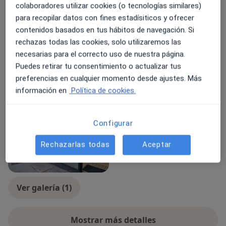
colaboradores utilizar cookies (o tecnologías similares)
Hemorragia subconjuntival
para recopilar datos con fines estadísiticos y ofrecer
Inflamación de la conjuntiva
contenidos basados en tus hábitos de navegación. Si
Queratoconjuntivitis seca
Conjuntivitis
rechazas todas las cookies, solo utilizaremos las
necesarias para el correcto uso de nuestra página.
Tipos de consulta
Puedes retirar tu consentimiento o actualizar tus
Presencial
Ver direcciones (1)
preferencias en cualquier momento desde ajustes. Más
información en
Política de cookies.
Fotos y vídeos
Configurar
Rechazarlas todas
Aceptar
Ver galería (1)
Mostrar más detalles
sobre la experiencia