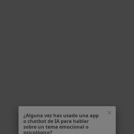
Acupuntor, Fisioterapeuta, Terapeuta complementario
10 opiniones
C/ Pinar del Rio, 53 Bajo, Barcelona
•
Mapa
FisioBioAcu BCN
Ningún profesional de este centro tiene citas disponibles
Mostrar perfil
¿Alguna vez has usado una app
o chatbot de IA para hablar
1965 Terapies
sobre un tema emocional o
Acupuntor, Dietista nutricionista, Terapeuta complementario
psicológico?