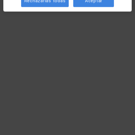
Rechazarlas todas
Aceptar
Dra. Erika Jiménez Güeto
·
Ver más
Acupuntor
44 opiniones
Dirección
Online
C/Provenza 152, bajos, Barcelona
•
Mapa
Acupuntura Médica
Primera visita acupuntura médica
80 €
Este especialista no ofrece reserva de cita online en esta dirección.
Pedir una cita