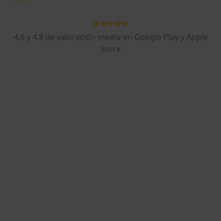
Dr. Pere Miró Descarrega
·
Ver más
Acupuntor, Anestesista
4.6 y 4.8 de valoración media en Google Play y Apple
3 opiniones
Store
Cartagena 340, Barcelona
•
Mapa
Fundació Puigvert
Primera visita acupuntura
178 €
Este especialista no ofrece reserva de cita online en esta dirección.
Pedir una cita