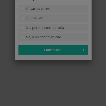
Francesc Layret 52-54 1,3, Badalona
•
Mapa
Sí, varias veces
1965 Terapies
Ningún profesional de este centro tiene citas disponibles
Sí, una vez
No, pero lo consideraría
Mostrar perfil
No, y no confío en ello
Continuar
PRANA Centre de Salut
Acupuntor, Fisioterapeuta, Osteópata
Carrer del Progrés, 28 (local), Badalona
•
Mapa
PRANA Centre de Salut