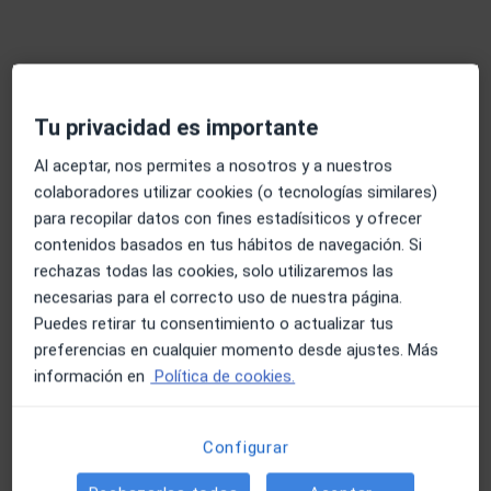
Dra. Ana Elena Ortiz Reparaz
Acupuntora, Médica general
Tu privacidad es importante
112 opiniones
Al aceptar, nos permites a nosotros y a nuestros
Dirección
Online
colaboradores utilizar cookies (o tecnologías similares)
para recopilar datos con fines estadísiticos y ofrecer
contenidos basados en tus hábitos de navegación. Si
C/ Muntaner 231, 1º 2B, Barcelona
•
Mapa
rechazas todas las cookies, solo utilizaremos las
Centro de la Dra. Ana Ortiz Reparaz Medicina Oficial - Medicina Integrativa - Sanación 30 años de experiencia
necesarias para el correcto uso de nuestra página.
Este especialista no ofrece reserva de cita online en esta dirección.
Puedes retirar tu consentimiento o actualizar tus
preferencias en cualquier momento desde ajustes. Más
Pedir una cita
información en
Política de cookies.
Configurar