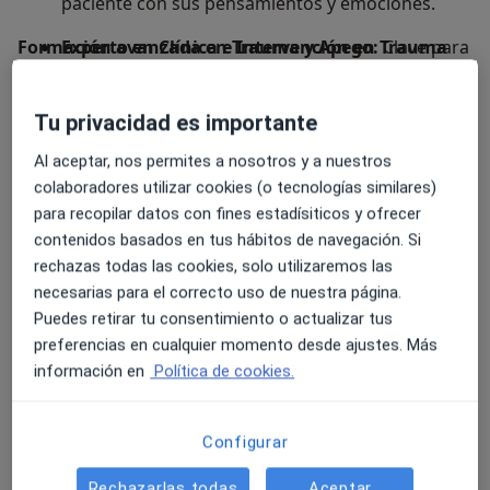
paciente con sus pensamientos y emociones.
Formación avanzada en Trauma y Apego:
Experto en Clínica e Intervención en Trauma
Clave para
entender cómo nuestras primeras relaciones influyen
con EMDR:
Especialista en el procesamiento de
en nuestra forma de sentir y vincularnos hoy.
vivencias difíciles que siguen impactando en el
Tu privacidad es importante
presente.
Formo parte del equipo multidisciplinar de
Al aceptar, nos permites a nosotros y a nuestros
Psicosagra
, donde trabajamos desde un
paradigma
colaboradores utilizar cookies (o tecnologías similares)
neuroafirmativo
. Mi objetivo es ofrecer un espacio
para recopilar datos con fines estadísiticos y ofrecer
seguro y libre de juicios para personas con TDAH,
contenidos basados en tus hábitos de navegación. Si
Autismo (TEA) y Altas Capacidades, ayudándoles a
rechazas todas las cookies, solo utilizaremos las
comprender su funcionamiento único y a construir
necesarias para el correcto uso de nuestra página.
una vida que respete su neurotipo.
Puedes retirar tu consentimiento o actualizar tus
Sobre mí
ver más
preferencias en cualquier momento desde ajustes. Más
información en
Política de cookies.
Enfoque terapéutico
Terapia de pareja
Configurar
Psicoterapia integradora
Rechazarlas todas
Aceptar