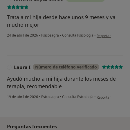
Trata a mi hija desde hace unos 9 meses y va
mucho mejor
en opinión del usuar
24 de abril de 2026
•
Psicosagra
•
Consulta Psicología
•
Reportar
Laura I
Número de teléfono verificado
L
Ayudó mucho a mi hija durante los meses de
terapia, recomendable
en opinión del usuari
19 de abril de 2026
•
Psicosagra
•
Consulta Psicología
•
Reportar
Preguntas frecuentes