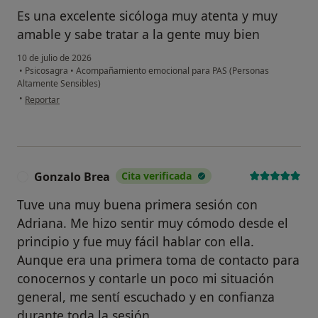
Es una excelente sicóloga muy atenta y muy
amable y sabe tratar a la gente muy bien
10 de julio de 2026
•
Psicosagra
•
Acompañamiento emocional para PAS (Personas
Altamente Sensibles)
en opinión del usuario Dd
•
Reportar
Gonzalo Brea
Cita verificada
G
Tuve una muy buena primera sesión con
Adriana. Me hizo sentir muy cómodo desde el
principio y fue muy fácil hablar con ella.
Aunque era una primera toma de contacto para
conocernos y contarle un poco mi situación
general, me sentí escuchado y en confianza
durante toda la sesión.