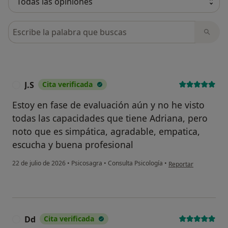
Busca en opiniones
J.S
Cita verificada
J
Estoy en fase de evaluación aún y no he visto
todas las capacidades que tiene Adriana, pero
noto que es simpática, agradable, empatica,
escucha y buena profesional
en opinión del usuario
22 de julio de 2026
•
Psicosagra
•
Consulta Psicología
•
Reportar
Dd
Cita verificada
D