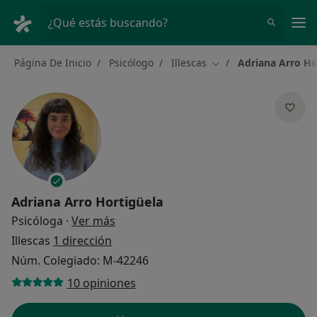
Men
¿Qué estás buscando?
Página De Inicio
Psicólogo
Illescas
Adriana Arro Ho
Cambiar de ciudad
Adriana Arro Hortigüela
sobre las especializaciones
Psicóloga
·
Ver más
Illescas
1 dirección
Núm. Colegiado: M-42246
10 opiniones