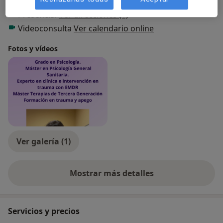
Tipos de consulta
Presencial
Ver direcciones (1)
Videoconsulta
Ver calendario online
Fotos y vídeos
Ver galería (1)
Mostrar más detalles
sobre la experiencia
Servicios y precios