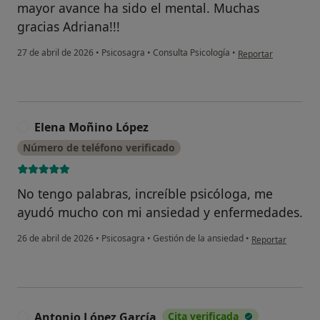
mayor avance ha sido el mental. Muchas
gracias Adriana!!!
en opinión del usuar
27 de abril de 2026
•
Psicosagra
•
Consulta Psicología
•
Reportar
Elena Moñino López
E
Número de teléfono verificado
No tengo palabras, increíble psicóloga, me
ayudó mucho con mi ansiedad y enfermedades.
en opinión del u
26 de abril de 2026
•
Psicosagra
•
Gestión de la ansiedad
•
Reportar
Antonio López García
Cita verificada
A