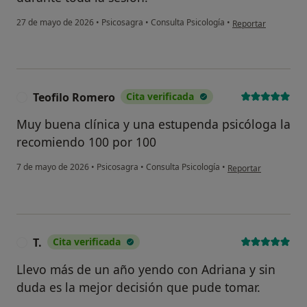
en opinión del usua
27 de mayo de 2026
•
Psicosagra
•
Consulta Psicología
•
Reportar
Teofilo Romero
Cita verificada
T
Muy buena clínica y una estupenda psicóloga la
recomiendo 100 por 100
en opinión del usuar
7 de mayo de 2026
•
Psicosagra
•
Consulta Psicología
•
Reportar
T.
Cita verificada
T
Llevo más de un año yendo con Adriana y sin
duda es la mejor decisión que pude tomar.