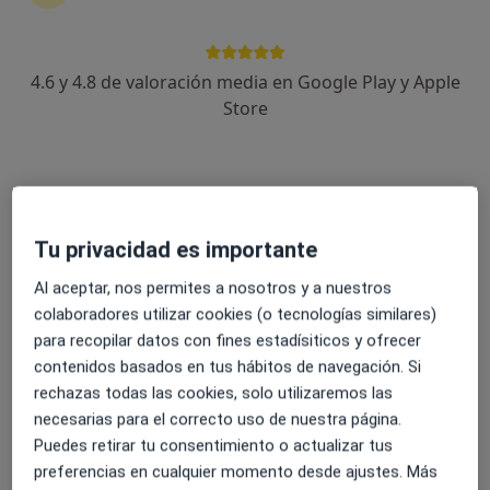
4.6 y 4.8 de valoración media en Google Play y Apple
Adriana Arro Hortigüela
Store
·
Ver más
Psicóloga
10 opiniones
Dirección
Online
Tu privacidad es importante
Callejón Estafeta Vieja, 1, Local, Illescas
•
Mapa
Al aceptar, nos permites a nosotros y a nuestros
Psicosagra
colaboradores utilizar cookies (o tecnologías similares)
Acompañamiento emocional para PAS (Personas Altamente Sensibles)
50 €
para recopilar datos con fines estadísiticos y ofrecer
contenidos basados en tus hábitos de navegación. Si
Este especialista no ofrece reserva de cita online en esta dirección.
rechazas todas las cookies, solo utilizaremos las
necesarias para el correcto uso de nuestra página.
Pedir una cita
Puedes retirar tu consentimiento o actualizar tus
preferencias en cualquier momento desde ajustes. Más