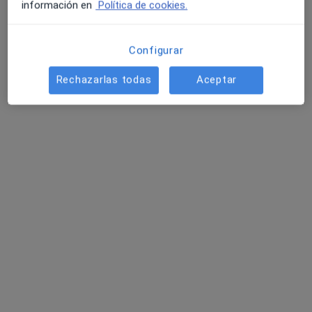
información en
Política de cookies.
Configurar
Rechazarlas todas
Aceptar
Fernando Acedo Díez
·
Ver más
Psicólogo
8 opiniones
Dirección
Online
Callejón Estafeta Vieja, 1, Local, Illescas
•
Mapa
Psicosagra
Acompañamiento emocional para PAS (Personas Altamente Sensibles)
50 €
Este especialista no ofrece reserva de cita online en esta dirección.