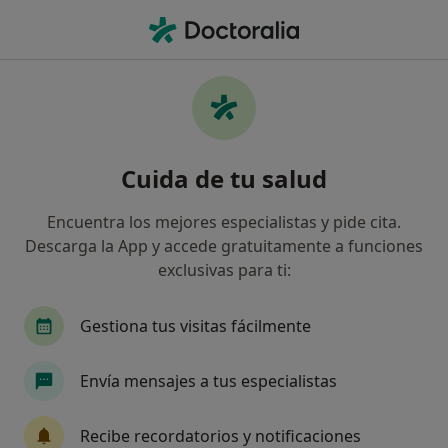
Men
Coronavirus Covid-19 • Illescas, Toledo
Filtros
• 1
Seguro
Mapa
Especialistas en Coronavirus COVID-19 en
Cuida de tu salud
Illescas
Así organizamos los resultados
Encuentra los mejores especialistas y pide cita.
Descarga la App y accede gratuitamente a funciones
exclusivas para ti:
¿Qué especialidad estás buscando?
Psicólogo
Psicólogo infantil
Dietista Nutr
Gestiona tus visitas fácilmente
Envía mensajes a tus especialistas
Recibe recordatorios y notificaciones