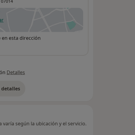
07014
ar
 abre en una nueva pestaña
e en esta dirección
ión
Detalles
detalles
bre la dirección
varía según la ubicación y el servicio.