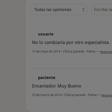
Busca en 
usuario
U
No lo cambiaría por otro especialista.
en opini
15 de mayo de 2014
•
Clínica Juaneda - Palma
•
•
Reporta
paciente
P
Encantador. Muy Bueno
en opin
23 de marzo de 2014
•
Clínica Juaneda - Palma
•
•
Report