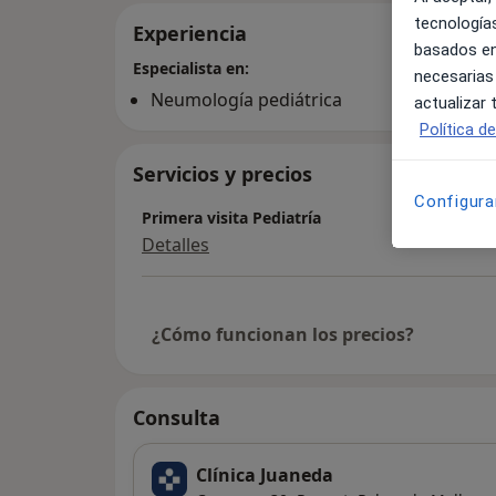
tecnologías
Experiencia
basados en
Especialista en:
necesarias
Neumología pediátrica
actualizar
Política d
Servicios y precios
Configura
Primera visita Pediatría
Detalles
¿Cómo funcionan los precios?
Consulta
Clínica Juaneda