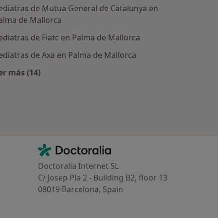
ediatras de Mutua General de Catalunya en
alma de Mallorca
ediatras de Fiatc en Palma de Mallorca
ediatras de Axa en Palma de Mallorca
er más (14)
tratadas
Más en esta categoría: Aseguradoras más populare
Contacto
Doctoralia - Página de inicio
Doctoralia Internet SL
C/ Josep Pla 2 - Building B2, floor 13
08019 Barcelona, Spain