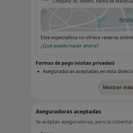
Company 30,
Ponent
,
Palma de Mallorca
Ampli
se
Disponibilidad
Este especialista no ofrece reserva onlin
¿Qué puedo hacer ahora?
Formas de pago (visitas privadas)
Aseguradoras aceptadas en esta direcc
Mostrar más 
so
Aseguradoras aceptadas
Se aceptan aseguradoras, pero la cobertura 