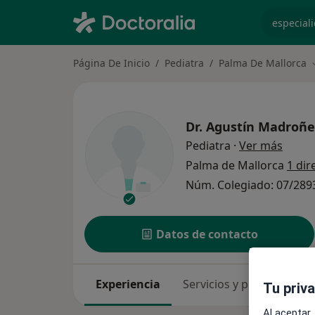
especiali
Página De Inicio
Pediatra
Palma De Mallorca
Dr.
Agustín Madroñe
sobre 
Pediatra
·
Ver más
Palma de Mallorca
1 dir
Núm. Colegiado: 07/289
Datos de contacto
Experiencia
Servicios y precios
Co
Tu priv
Al aceptar,