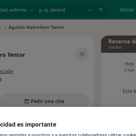
dad, enfermedad o nombre
p. ej. Madrid
Iniciar
Agustín Madroñero Tentor
Cambiar de ciudad
Reserva de
Inactivo
ro Tentor
las especializaciones
Hoy
6 Ago
ección
3
Este 
Pedir una cita
nsultas
Aseguradoras
Opiniones (2)
acidad es importante
 nos permites a nosotros y a nuestros colaboradores utilizar cooki