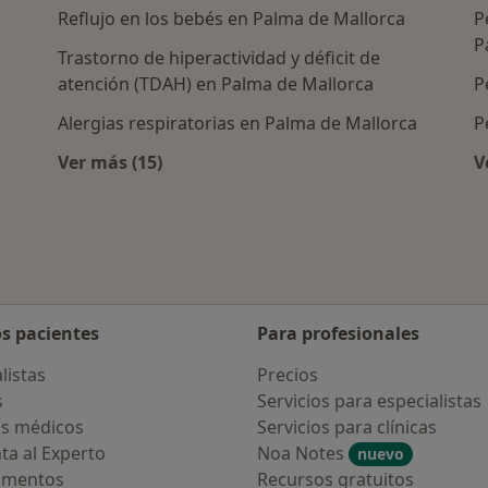
Reflujo en los bebés en Palma de Mallorca
P
P
Trastorno de hiperactividad y déficit de
atención (TDAH) en Palma de Mallorca
P
Alergias respiratorias en Palma de Mallorca
P
Ver más (15)
V
Más en esta categoría: Enfermedades más 
os pacientes
Para profesionales
listas
Precios
s
Servicios para especialistas
s médicos
Servicios para clínicas
ta al Experto
Noa Notes
nuevo
amentos
Recursos gratuitos