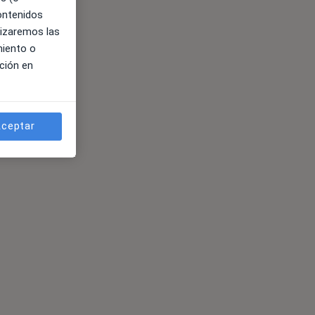
contenidos
lizaremos las
miento o
ción en
ceptar