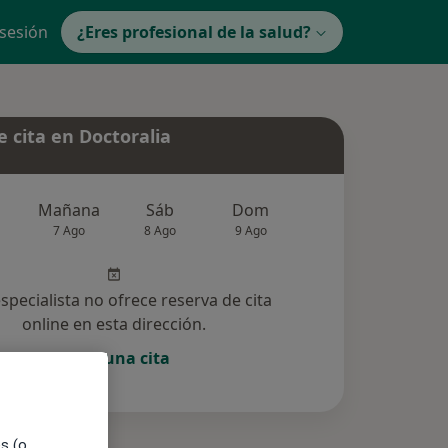
 sesión
¿Eres profesional de la salud?
 cita en Doctoralia
Mañana
Sáb
Dom
Lun
Mar
7 Ago
8 Ago
9 Ago
10 Ago
11 Ag
especialista no ofrece reserva de cita
online en esta dirección.
Pedir una cita
es (o