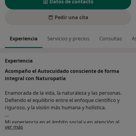
Datos de contacto
Pedir una cita
Experiencia
Servicios y precios
Consultas
A
Experiencia
Acompaño el Autocuidado consciente de forma
integral con Naturopatía
Enamorada de la vida, la naturaleza y las personas.
Defiendo el equilibrio entre el enfoque científico y
riguroso, y la visión más humana y holística.
Mi experiencia en el ámbito social y en atención al
Sobre mí
ver más
cliente me han aportado calidades como la empatía y