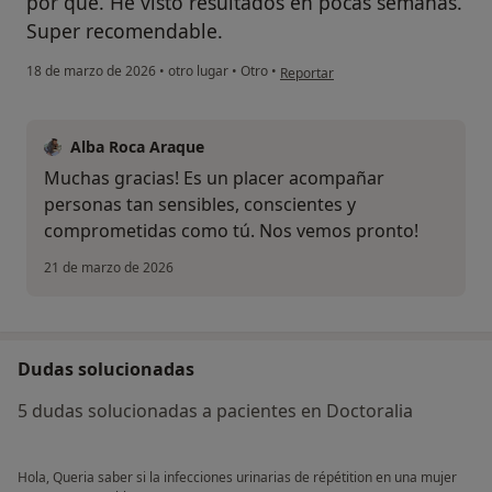
por que. He visto resultados en pocas semanas.
Super recomendable.
en opinión del usuario A.M.F.
18 de marzo de 2026
•
otro lugar
•
Otro
•
Reportar
Alba Roca Araque
Muchas gracias! Es un placer acompañar
personas tan sensibles, conscientes y
comprometidas como tú. Nos vemos pronto!
21 de marzo de 2026
Dudas solucionadas
5 dudas solucionadas a pacientes en Doctoralia
¿Alguna vez has usado una app
o chatbot de IA para hablar
Hola, Queria saber si la infecciones urinarias de répétition en una mujer
sobre un tema emocional o