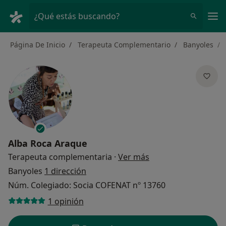
Men
¿Qué estás buscando?
Página De Inicio
Terapeuta Complementario
Banyoles
Alba Roca Araque
sobre las especializ
Terapeuta complementaria
·
Ver más
Banyoles
1 dirección
Núm. Colegiado: Socia COFENAT nº 13760
1 opinión