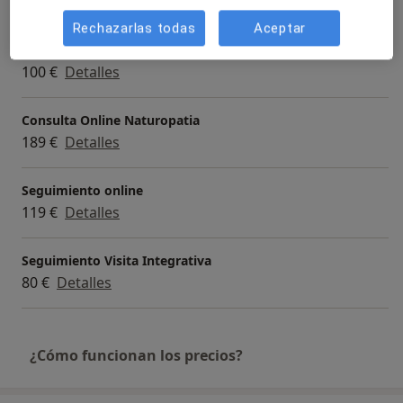
Servicios y precios
Rechazarlas todas
Aceptar
Visita Medicina Complementaria y terapias alternativas
100 €
Detalles
Consulta Online Naturopatia
189 €
Detalles
Seguimiento online
119 €
Detalles
Seguimiento Visita Integrativa
80 €
Detalles
¿Cómo funcionan los precios?