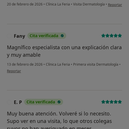
en opinión de
20 de febrero de 2026
•
Clínica La Feria
•
Visita Dermatología
•
Reportar
Fany
Cita verificada
F
Magnífico especialista con una explicación clara
y muy amable
13 de febrero de 2026
•
Clínica La Feria
•
Primera visita Dermatología
•
en opinión del usuario Fany
Reportar
E. P
Cita verificada
E
Muy buena atención. Volveré si lo necesito.
Supo ver en una visita, lo que otros colegas
suyos no han averiguado en meses.