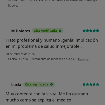
6 de marzo de 2026
•
Clínica La Feria
•
Visitas sucesivas Dermatología
en opinión del usuario I.M
•
Reportar
M Dolores
Cita verificada
M
Trato profesional y humano ,genial implicación
en mi problema de salud inmejorable .
20 de febrero de 2026
en opinión del usuar
•
Clínica La Feria
•
Tratamiento de manchas en la piel
•
Reportar
Lucia
Cita verificada
L
Muy contenta con la visita. Me ha gustado
mucho como se explica el médico