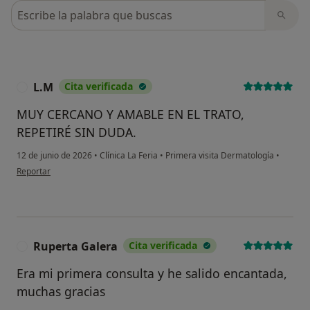
Busca en opiniones
L.M
Cita verificada
L
MUY CERCANO Y AMABLE EN EL TRATO,
REPETIRÉ SIN DUDA.
12 de junio de 2026
•
Clínica La Feria
•
Primera visita Dermatología
•
en opinión del usuario L.M
Reportar
Ruperta Galera
Cita verificada
R
Era mi primera consulta y he salido encantada,
muchas gracias