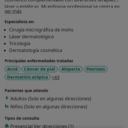
láser y estéticas. Mi enfoque profesional se centra en
Sobre mí
ver más
la combinación de precisión clínica con el empleo de
tecnologías innovadoras. Transformo la salud y
Especialista en:
confianza de mis pacientes con un compromiso
Cirugía micrográfica de mohs
constante con la excelencia.
Láser dermatológico
Tricología
Dermatología cosmética
Principales enfermedades tratadas
Acné
Cáncer de piel
Alopecia
Psoriasis
a11y_sr_more_diseases
Dermatitis atópica
+43
Pacientes que atiendo
Adultos (Solo en algunas direcciones)
Niños (Solo en algunas direcciones)
Tipos de consulta
Presencial
Ver direcciones (1)