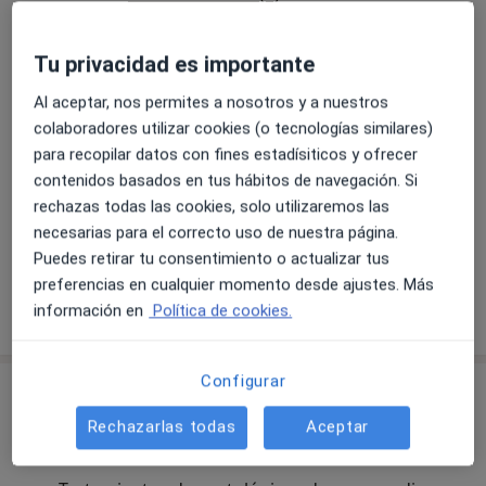
Fotos y vídeos
Tu privacidad es importante
Al aceptar, nos permites a nosotros y a nuestros
colaboradores utilizar cookies (o tecnologías similares)
para recopilar datos con fines estadísiticos y ofrecer
contenidos basados en tus hábitos de navegación. Si
rechazas todas las cookies, solo utilizaremos las
necesarias para el correcto uso de nuestra página.
Ver galería (5)
Puedes retirar tu consentimiento o actualizar tus
preferencias en cualquier momento desde ajustes. Más
Mostrar más detalles
información en
Política de cookies.
sobre la experiencia
Configurar
Novedades
Dr. Alberto Antonio González Ruíz
Rechazarlas todas
Aceptar
Calle Cruz de Piedra 4, Alicante 03015