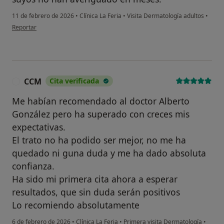
11 de febrero de 2026
•
Clínica La Feria
•
Visita Dermatología adultos
•
en opinión del usuario E. P
Reportar
CCM
Cita verificada
C
Me habían recomendado al doctor Alberto
González pero ha superado con creces mis
expectativas.
El trato no ha podido ser mejor, no me ha
quedado ni guna duda y me ha dado absoluta
confianza.
Ha sido mi primera cita ahora a esperar
resultados, que sin duda serán positivos
Lo recomiendo absolutamente
6 de febrero de 2026
•
Clínica La Feria
•
Primera visita Dermatología
•