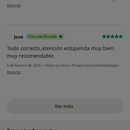
en opinión del usuario CCM
Reportar
Jose
Cita verificada
J
Todo correcto,atención estupenda muy bien,
muy recomendable.
6 de febrero de 2026
•
Clínica La Feria
•
Primera visita Dermatología
•
en opinión del usuario Jose
Reportar
Ver más
opiniones anteriores