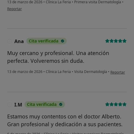
13 de marzo de 2026
•
Clínica La Feria
•
Primera visita Dermatología
•
en opinión del usuario Ruperta Galera
Reportar
Ana
Cita verificada
A
Muy cercano y profesional. Una atención
perfecta. Volveremos sin duda.
en opinión del
13 de marzo de 2026
•
Clínica La Feria
•
Visita Dermatología
•
Reportar
I.M
Cita verificada
I
Estamos muy contentos con el doctor Alberto.
Gran profesional y dedicación a sus pacientes.