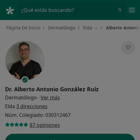
Men
¿Qué estás buscando?
Página De Inicio
Dermatólogo
Elda
Alberto Antoni
Cambiar de ciudad
Dr.
Alberto Antonio González Ruíz
sobre las especializaciones
Dermatólogo
·
Ver más
Elda
3 direcciones
Núm. Colegiado: 030312467
87 opiniones