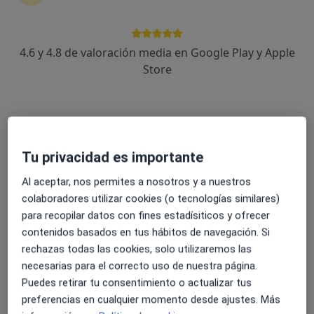
12 opiniones
Calle Italia, 1, El Masnou
•
Mapa
TREDIC - Centre Mèdic El Masnou
4.6 y 4.8 de valoración media en Google Play y Apple
Acepta Allianz
Store
Primera visita Alergología
Este especialista no ofrece reserva de cita online en esta dirección.
Pedir una cita
Tu privacidad es importante
Al aceptar, nos permites a nosotros y a nuestros
colaboradores utilizar cookies (o tecnologías similares)
para recopilar datos con fines estadísiticos y ofrecer
contenidos basados en tus hábitos de navegación. Si
rechazas todas las cookies, solo utilizaremos las
necesarias para el correcto uso de nuestra página.
Puedes retirar tu consentimiento o actualizar tus
Tredic - Centre Mèdic El Masnou
preferencias en cualquier momento desde ajustes. Más