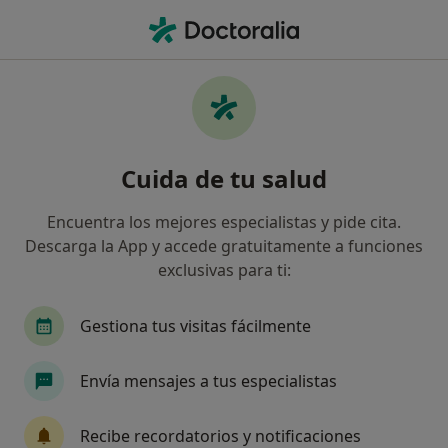
Men
Alergólogo • El Masnou, Barcelona
Filtros
Seguro:
Allianz
Ma
Alergólogos de Allianz en El Masnou
Cuida de tu salud
Así organizamos los resultados
Encuentra los mejores especialistas y pide cita.
Descarga la App y accede gratuitamente a funciones
exclusivas para ti:
Gestiona tus visitas fácilmente
Envía mensajes a tus especialistas
Dr. Pablo Amat Par
·
Ver más
Alergólogo
Recibe recordatorios y notificaciones