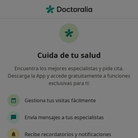
Men
Alergólogo • Las Palmas de Gran Canaria, Las Palmas
Filtros
Seguro:
Mapfre
Ma
Alergólogos de Mapfre en Las Palmas de
Cuida de tu salud
Gran Canaria
Así organizamos los resultados
Encuentra los mejores especialistas y pide cita.
Descarga la App y accede gratuitamente a funciones
exclusivas para ti:
Gestiona tus visitas fácilmente
Envía mensajes a tus especialistas
Dr. Anselmo Sánchez Palacios
Recibe recordatorios y notificaciones
·
Ver más
Alergólogo