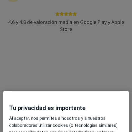
Calle José Bergamín 4, Telde
•
Mapa
Clínica Arnao
4.6 y 4.8 de valoración media en Google Play y Apple
Acepta Mapfre
Store
Primera visita Alergología
Este especialista no ofrece reserva de cita online en esta dirección.
Pedir una cita
Tu privacidad es importante
Al aceptar, nos permites a nosotros y a nuestros
Clínica Arnao
colaboradores utilizar cookies (o tecnologías similares)