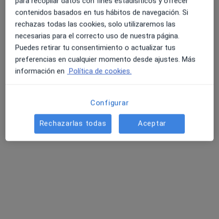
·
Ver más
Alergólogo, Acupuntor, Analista clínico
para recopilar datos con fines estadísiticos y ofrecer
45 opiniones
contenidos basados en tus hábitos de navegación. Si
rechazas todas las cookies, solo utilizaremos las
Calle José Bergamín 4, Telde
•
Mapa
necesarias para el correcto uso de nuestra página.
Clínica Arnao
Puedes retirar tu consentimiento o actualizar tus
Acepta Mapfre
preferencias en cualquier momento desde ajustes. Más
Primera visita Alergología
información en
Política de cookies.
Mostrar más servicios
Configurar
Rechazarlas todas
Aceptar
Dr. Anselmo Sánchez
Palacios
Alergólogo
Ningún profesional de este centro tiene citas disponibles
Mostrar perfil