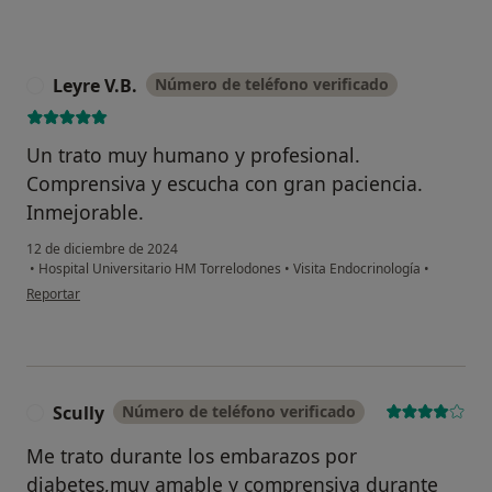
Leyre V.B.
Número de teléfono verificado
L
Un trato muy humano y profesional.
Comprensiva y escucha con gran paciencia.
Inmejorable.
12 de diciembre de 2024
•
Hospital Universitario HM Torrelodones
•
Visita Endocrinología
•
en opinión del usuario Leyre V.B.
Reportar
Scully
Número de teléfono verificado
S
Me trato durante los embarazos por
diabetes,muy amable y comprensiva durante