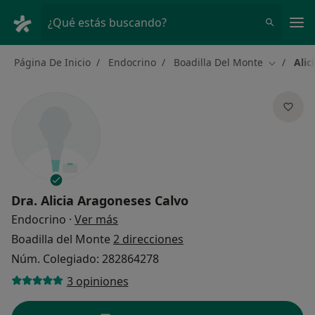
Men
¿Qué estás buscando?
Página De Inicio
Endocrino
Boadilla Del Monte
Alic
Cambiar d
Dra.
Alicia Aragoneses Calvo
sobre las especializaciones
Endocrino
·
Ver más
Boadilla del Monte
2 direcciones
Núm. Colegiado: 282864278
3 opiniones