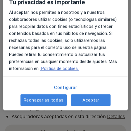
Tu privacidad es importante
Dirección 1
Dirección 2
Al aceptar, nos permites a nosotros y a nuestros
colaboradores utilizar cookies (o tecnologías similares)
para recopilar datos con fines estadísiticos y ofrecer
Hospital Universitario HM Torrelodones
contenidos basados en tus hábitos de navegación. Si
Avenida Castillo de Olivares, s/n,
Torrelodones
28250
rechazas todas las cookies, solo utilizaremos las
necesarias para el correcto uso de nuestra página.
Puedes retirar tu consentimiento o actualizar tus
Ampliar
se abre en una nueva pestañ
preferencias en cualquier momento desde ajustes. Más
información en
Política de cookies.
Disponibilidad
Este especialista no ofrece reserva online en esta
dirección
Configurar
¿Qué puedo hacer ahora?
Rechazarlas todas
Aceptar
Formas de pago (visitas privadas)
Aseguradoras aceptadas en esta dirección
Detalles