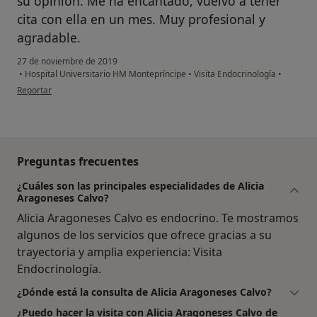
su opinión. Me ha encantado, vuelvo a tener
cita con ella en un mes. Muy profesional y
agradable.
27 de noviembre de 2019
•
Hospital Universitario HM Montepríncipe
•
Visita Endocrinología
•
en opinión del usuario Vanesa
Reportar
Preguntas frecuentes
¿Cuáles son las principales especialidades de Alicia
Aragoneses Calvo?
Alicia Aragoneses Calvo es endocrino. Te mostramos
algunos de los servicios que ofrece gracias a su
trayectoria y amplia experiencia: Visita
Endocrinología.
¿Dónde está la consulta de Alicia Aragoneses Calvo?
¿Puedo hacer la visita con Alicia Aragoneses Calvo de