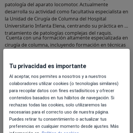
patología del aparato locomotor. Actualmente
desarrolla su actividad como facultativa especialista en
la Unidad de Cirugía de Columna del Hospital
Universitario Infanta Elena, centrando su práctica en el
tratamiento de patologías complejas del raquis.
Cuenta con una formación altamente especializada en
cirugía de columna, incluyendo formación en técnicas
avanzadas y cirugía mínimamente invasiva, así como el
título Fellow of the European Board of Orthopaedics
Tu privacidad es importante
and Traumatology (EBOT), que acredita su nivel
europeo en la especialidad.
Al aceptar, nos permites a nosotros y a nuestros
colaboradores utilizar cookies (o tecnologías similares)
A lo largo de su trayectoria ha participado activamente
para recopilar datos con fines estadísiticos y ofrecer
en investigación clínica, con comunicaciones en
contenidos basados en tus hábitos de navegación. Si
congresos nacionales e internacionales y
rechazas todas las cookies, solo utilizaremos las
publicaciones científicas en revistas especializadas. Su
necesarias para el correcto uso de nuestra página.
actividad combina la práctica clínica con la docencia
Puedes retirar tu consentimiento o actualizar tus
universitaria.
preferencias en cualquier momento desde ajustes. Más
Actualmente forma parte de la Unidad de Columna del