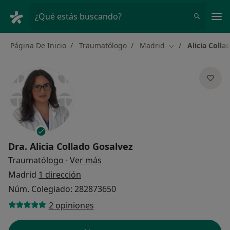
Men
¿Qué estás buscando?
Página De Inicio
Traumatólogo
Madrid
Alicia Colla
Cambiar de ciuda
Dra.
Alicia Collado Gosalvez
sobre las especializaciones
Traumatólogo
·
Ver más
Madrid
1 dirección
Núm. Colegiado: 282873650
2 opiniones