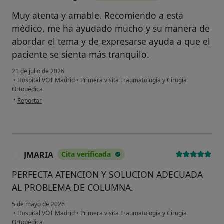
Muy atenta y amable. Recomiendo a esta
médico, me ha ayudado mucho y su manera de
abordar el tema y de expresarse ayuda a que el
paciente se sienta más tranquilo.
21 de julio de 2026
•
Hospital VOT Madrid
•
Primera visita Traumatología y Cirugía
Ortopédica
en opinión del usuario Ramona Vergoti
•
Reportar
JMARIA
Cita verificada
J
PERFECTA ATENCION Y SOLUCION ADECUADA
AL PROBLEMA DE COLUMNA.
5 de mayo de 2026
•
Hospital VOT Madrid
•
Primera visita Traumatología y Cirugía
Ortopédica