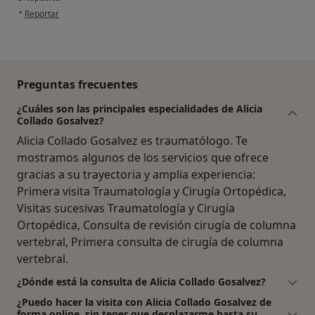
en opinión del usuario JMARIA
•
Reportar
Preguntas frecuentes
¿Cuáles son las principales especialidades de Alicia
Collado Gosalvez?
Alicia Collado Gosalvez es traumatólogo. Te
mostramos algunos de los servicios que ofrece
gracias a su trayectoria y amplia experiencia:
Primera visita Traumatología y Cirugía Ortopédica,
Visitas sucesivas Traumatología y Cirugía
Ortopédica, Consulta de revisión cirugía de columna
vertebral, Primera consulta de cirugía de columna
vertebral.
¿Dónde está la consulta de Alicia Collado Gosalvez?
¿Puedo hacer la visita con Alicia Collado Gosalvez de
forma online, sin tener que desplazarme hasta su