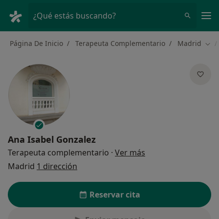
Men
¿Qué estás buscando?
Página De Inicio
Terapeuta Complementario
Madrid
Cam
Ana Isabel Gonzalez
sobre las especializ
Terapeuta complementario
·
Ver más
Madrid
1 dirección
Reservar cita