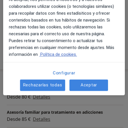
colaboradores utilizar cookies (o tecnologías similares)
para recopilar datos con fines estadísiticos y ofrecer
contenidos basados en tus hábitos de navegación. Si
rechazas todas las cookies, solo utilizaremos las
necesarias para el correcto uso de nuestra página.
Ver galería (1)
Puedes retirar tu consentimiento o actualizar tus
preferencias en cualquier momento desde ajustes. Más
información en
Política de cookies.
Mostrar más detalles
sobre la experiencia
Configurar
Servicios y precios
Rechazarlas todas
Aceptar
Consulta online
Desde 80 €
Detalles
Asesoría familiar para tratamiento en adicciones
Desde 85 €
Detalles