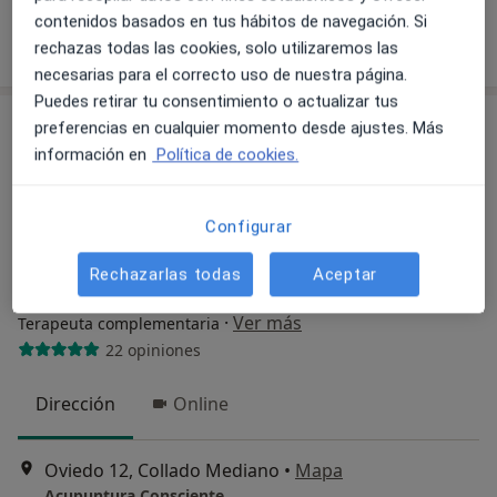
contenidos basados en tus hábitos de navegación. Si
Pedir una cita
rechazas todas las cookies, solo utilizaremos las
necesarias para el correcto uso de nuestra página.
Puedes retirar tu consentimiento o actualizar tus
preferencias en cualquier momento desde ajustes. Más
información en
Política de cookies.
Configurar
Rechazarlas todas
Aceptar
Amaua Del Bosque
·
Ver más
Terapeuta complementaria
22 opiniones
Dirección
Online
Oviedo 12, Collado Mediano
•
Mapa
Acupuntura Consciente