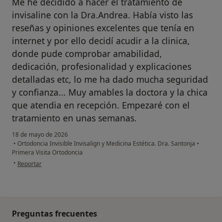
Me he decidido a hacer el tratamiento de
invisaline con la Dra.Andrea. Había visto las
reseñas y opiniones excelentes que tenía en
internet y por ello decidí acudir a la clinica,
donde pude comprobar amabilidad,
dedicación, profesionalidad y explicaciones
detalladas etc, lo me ha dado mucha seguridad
y confianza... Muy amables la doctora y la chica
que atendia en recepción. Empezaré con el
tratamiento en unas semanas.
18 de mayo de 2026
•
Ortodoncia Invisible Invisalign y Medicina Estética. Dra. Santonja
•
Primera Visita Ortodoncia
en opinión del usuario E.Leire
•
Reportar
Preguntas frecuentes