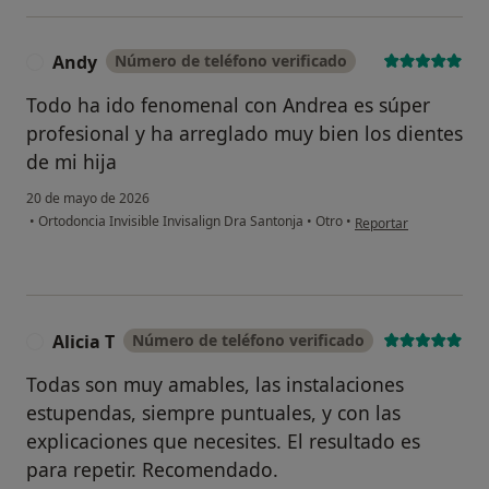
Andy
Número de teléfono verificado
A
Todo ha ido fenomenal con Andrea es súper
profesional y ha arreglado muy bien los dientes
de mi hija
20 de mayo de 2026
en opinión del usuari
•
Ortodoncia Invisible Invisalign Dra Santonja
•
Otro
•
Reportar
Alicia T
Número de teléfono verificado
A
Todas son muy amables, las instalaciones
estupendas, siempre puntuales, y con las
explicaciones que necesites. El resultado es
para repetir. Recomendado.