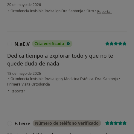
20 de mayo de 2026
en opinión del usuario 
•
Ortodoncia Invisible Invisalign Dra Santonja
•
Otro
•
Reportar
N.aE.V
Cita verificada
N
Dedica tiempo a explorar todo y que no te
quede duda de nada
18 de mayo de 2026
•
Ortodoncia Invisible Invisalign y Medicina Estética. Dra. Santonja
•
Primera Visita Ortodoncia
en opinión del usuario N.aE.V
•
Reportar
E.Leire
Número de teléfono verificado
E