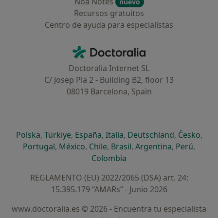
Noa Notes
nuevo
Recursos gratuitos
Centro de ayuda para especialistas
Contacto
Doctoralia - Página de inicio
Doctoralia Internet SL
C/ Josep Pla 2 - Building B2, floor 13
08019 Barcelona, Spain
se abre en una nueva pestaña
se abre en una nueva pestaña
se abre en una nueva pestaña
se abre en una nueva pes
se abre en 
se a
Polska
,
Türkiye
,
España
,
Italia
,
Deutschland
,
Česko
,
se abre en una nueva pestaña
se abre en una nueva pestaña
se abre en una nueva pestaña
se abre en una nueva p
se abre en 
se abr
Portugal
,
México
,
Chile
,
Brasil
,
Argentina
,
Perú
,
se abre en una nueva pe
Colombia
REGLAMENTO (EU) 2022/2065 (DSA) art. 24:
15.395.179 “AMARs” - Junio 2026
www.doctoralia.es © 2026 - Encuentra tu especialista