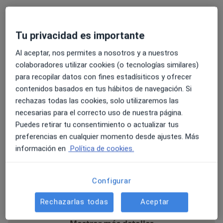
Tu privacidad es importante
Sobre mí
ver más
Al aceptar, nos permites a nosotros y a nuestros
Especialista en:
colaboradores utilizar cookies (o tecnologías similares)
Ortodoncia invisible
para recopilar datos con fines estadísiticos y ofrecer
Principales enfermedades tratadas
contenidos basados en tus hábitos de navegación. Si
rechazas todas las cookies, solo utilizaremos las
Miedo al dentista
Sobremordida
necesarias para el correcto uso de nuestra página.
Mordida abierta y cruzada
Puedes retirar tu consentimiento o actualizar tus
Patología De La Erupción Dental
preferencias en cualquier momento desde ajustes. Más
a11y_sr_more_diseases
Oclusión dental defectuosa
+9
información en
Política de cookies.
Pacientes que atiendo
Adultos (Solo en algunas direcciones)
Configurar
Niños (Solo en algunas direcciones)
Rechazarlas todas
Aceptar