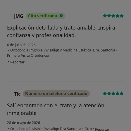
JMG
Cita verificada
J
Explicación detallada y trato amable. Inspira
confianza y profesionalidad.
6 de julio de 2026
•
Ortodoncia Invisible Invisalign y Medicina Estética. Dra. Santonja
•
Primera Visita Ortodoncia
en opinión del usuario JMG
•
Reportar
Tic
Número de teléfono verificado
T
Salí encantada con el trato y la atención
inmejorable
28 de mayo de 2026
en opinión del usuario
•
Ortodoncia Invisible Invisalign Dra Santonja
•
Otro
•
Reportar