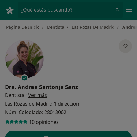
Men
¿Qué estás buscando?
Página De Inicio
Dentista
Las Rozas De Madrid
Andrea
Dra.
Andrea Santonja Sanz
sobre las especializaciones
Dentista
·
Ver más
Las Rozas de Madrid
1 dirección
Núm. Colegiado: 28013062
10 opiniones