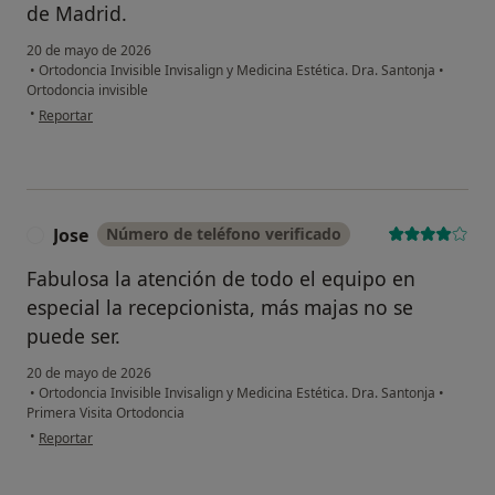
de Madrid.
20 de mayo de 2026
•
Ortodoncia Invisible Invisalign y Medicina Estética. Dra. Santonja
•
Ortodoncia invisible
en opinión del usuario Oscar
•
Reportar
Jose
Número de teléfono verificado
J
Fabulosa la atención de todo el equipo en
especial la recepcionista, más majas no se
puede ser.
20 de mayo de 2026
•
Ortodoncia Invisible Invisalign y Medicina Estética. Dra. Santonja
•
Primera Visita Ortodoncia
en opinión del usuario Jose
•
Reportar