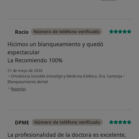
Rocio
Número de teléfono verificado
R
Hicimos un blanqueamiento y quedó
espectacular
La Recomiendo 100%
21 de mayo de 2026
•
Ortodoncia Invisible Invisalign y Medicina Estética. Dra. Santonja
•
Blanqueamiento dental
en opinión del usuario Rocio
•
Reportar
DPME
Número de teléfono verificado
D
La profesionalidad de la doctora es excelente,