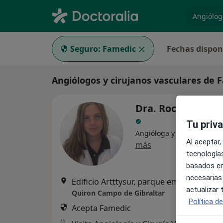
especiali
Seguro:
Famedic
Fechas dispon
Angiólogos y cirujanos vasculares de 
Dra. Rocio Láinez
Tu priv
Angióloga y cirujana vasc
Al aceptar,
más
tecnologías
basados en
necesarias
Edificio Artttysur, parque empresarial Las Marismas de Palmones. Avenida de los empresar
actualizar
Quiron Campo de Gibraltar
Política d
Acepta Famedic