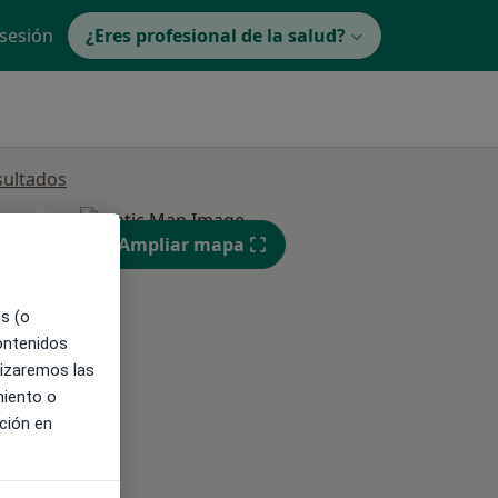
 sesión
¿Eres profesional de la salud?
sultados
ible
Ampliar mapa
es (o
contenidos
lizaremos las
miento o
ción en