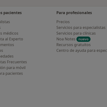
os pacientes
Para profesionales
listas
Precios
s
Servicios para especialistas
s médicos
Servicios para clínicas
ta al Experto
Noa Notes
nuevo
amentos
Recursos gratuitos
os
Centro de ayuda para especi
medades
tas Frecuentes
ión para móvil
ara pacientes