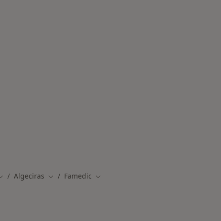
Algeciras
Famedic
Cambiar de ciudad
Cambiar de ciudad
Cambiar de ciudad