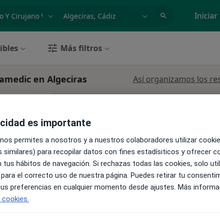
dad, enfermedad o nombre
p. ej. Madrid
Iniciar
ibles
Más filtros
Famedic en Algeciras
Así organizamos los re
La reserva de cita online no está dispon
 Rube
Pedir una cita
acidad es importante
·
Ver
ular
 nos permites a nosotros y a nuestros colaboradores utilizar cooki
 similares) para recopilar datos con fines estadísiticos y ofrecer 
 tus hábitos de navegación. Si rechazas todas las cookies, solo uti
 para el correcto uso de nuestra página. Puedes retirar tu consenti
ios, Los Barrios, Algeciras
•
Mapa
 tus preferencias en cualquier momento desde ajustes. Más informa
e cookies.