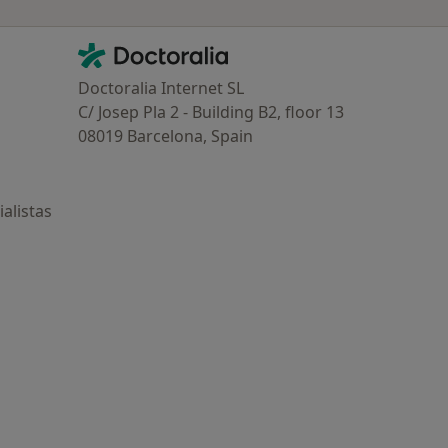
Contacto
Doctoralia - Página de inicio
Doctoralia Internet SL
C/ Josep Pla 2 - Building B2, floor 13
08019 Barcelona, Spain
alistas