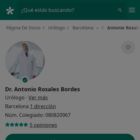
Men
¿Qué estás buscando?
Página De Inicio
Urólogo
Barcelona
Antonio Rosale
Cambiar de ciudad
Dr.
Antonio Rosales Bordes
sobre las especializaciones
Urólogo
·
Ver más
Barcelona
1 dirección
Núm. Colegiado: 080820967
5 opiniones