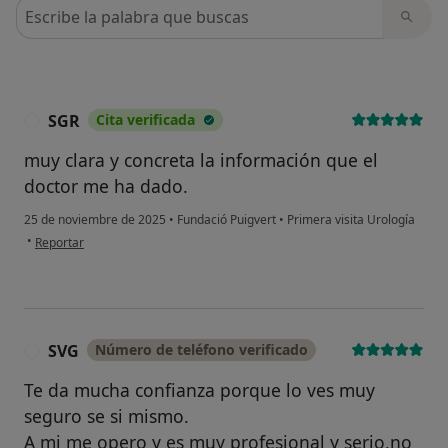
Busca en opiniones
SGR
Cita verificada
S
muy clara y concreta la información que el
doctor me ha dado.
25 de noviembre de 2025
•
Fundació Puigvert
•
Primera visita Urología
en opinión del usuario SGR
•
Reportar
SVG
Número de teléfono verificado
S
Te da mucha confianza porque lo ves muy
seguro se si mismo.
A mi me opero y es muy profesional y serio,no