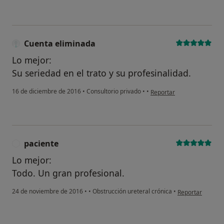
Cuenta eliminada
Lo mejor:
Su seriedad en el trato y su profesinalidad.
en opinión del usuario Cu
16 de diciembre de 2016
•
Consultorio privado
•
•
Reportar
paciente
P
Lo mejor:
Todo. Un gran profesional.
en opinión del u
24 de noviembre de 2016
•
•
Obstrucción ureteral crónica
•
Reportar