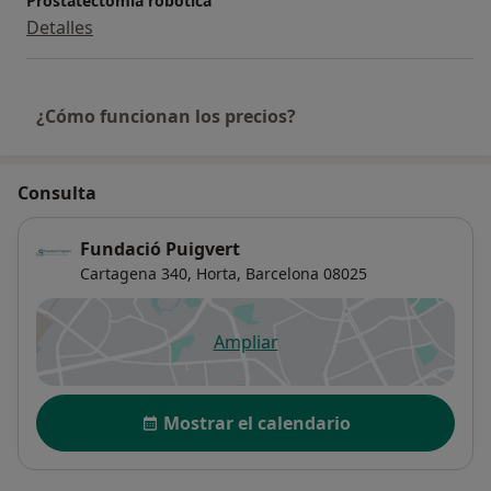
Prostatectomia robótica
Detalles
¿Cómo funcionan los precios?
Consulta
Fundació Puigvert
Cartagena 340,
Horta
,
Barcelona
08025
Ampliar
se abre en una nueva pestañ
Disponibilidad
Mostrar el calendario