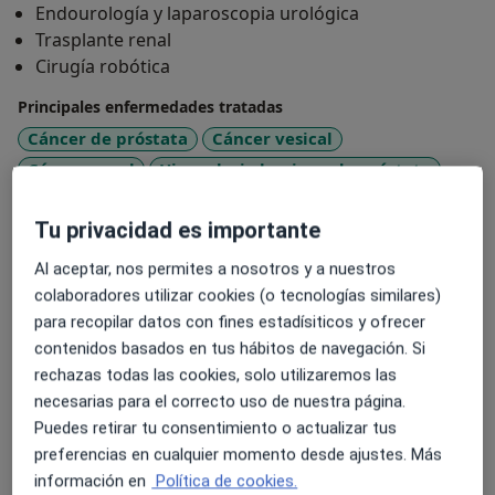
Endourología y laparoscopia urológica
integrante del equipo de cirugía laparoscópica 3D del
Trasplante renal
Hospital Universitario del Sagrado Corazón, pionero
Cirugía robótica
en España.
Principales enfermedades tratadas
A lo largo de su trayectoria ha combinado su labor
Cáncer de próstata
Cáncer vesical
asistencial con una importante tarea investigadora y
Cáncer renal
Hiperplasia benigna de próstata
divulgativa, habiendo publicado más de 50 artículos
a11y_sr_more_diseases
Cáncer testicular
+32
científicos y siendo ganador de diversos premios.
Tu privacidad es importante
Tipos de consulta
Al aceptar, nos permites a nosotros y a nuestros
Presencial
Ver direcciones (1)
colaboradores utilizar cookies (o tecnologías similares)
para recopilar datos con fines estadísiticos y ofrecer
Fotos y vídeos
contenidos basados en tus hábitos de navegación. Si
rechazas todas las cookies, solo utilizaremos las
necesarias para el correcto uso de nuestra página.
Puedes retirar tu consentimiento o actualizar tus
preferencias en cualquier momento desde ajustes. Más
información en
Política de cookies.