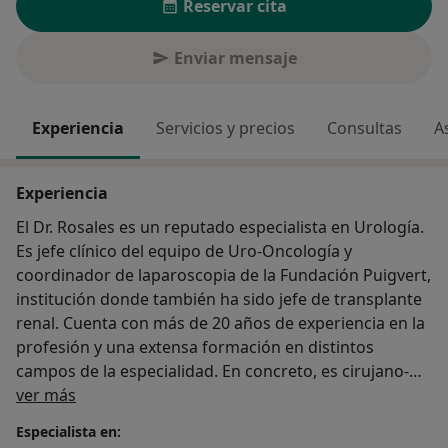
Reservar cita
Enviar mensaje
Experiencia
Servicios y precios
Consultas
A
Experiencia
El Dr. Rosales es un reputado especialista en Urología.
Es jefe clínico del equipo de Uro-Oncología y
coordinador de laparoscopia de la Fundación Puigvert,
institución donde también ha sido jefe de transplante
renal. Cuenta con más de 20 años de experiencia en la
profesión y una extensa formación en distintos
campos de la especialidad. En concreto, es cirujano-
Sobre mí
profesor en técnica laparoscópica, siendo uno de los
ver más
pioneros y máximos expertos en esta técnica, estando
Especialista en:
capacitado también en cirugía robótica. Es también