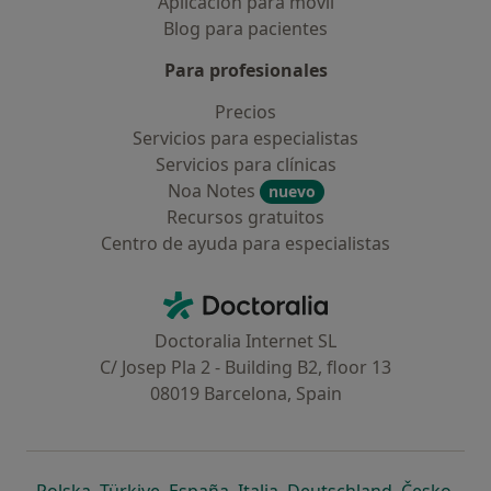
Aplicación para móvil
Blog para pacientes
Para profesionales
Precios
Servicios para especialistas
Servicios para clínicas
Noa Notes
nuevo
Recursos gratuitos
Centro de ayuda para especialistas
Contacto
Doctoralia - Página de inicio
Doctoralia Internet SL
C/ Josep Pla 2 - Building B2, floor 13
08019 Barcelona, Spain
se abre en una nueva pestaña
se abre en una nueva pestaña
se abre en una nueva pestaña
se abre en una nueva pes
se abre en 
se a