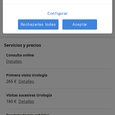
Ver galería (5)
Configurar
Rechazarlas todas
Aceptar
Mostrar más detalles
sobre la experiencia
Servicios y precios
Consulta online
Detalles
Primera visita Urología
265 €
Detalles
Visitas sucesivas Urología
160 €
Detalles