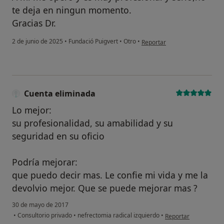
te deja en ningun momento.
Gracias Dr.
en opinión del usuario SVG
2 de junio de 2025
•
Fundació Puigvert
•
Otro
•
Reportar
Cuenta eliminada
Lo mejor:
su profesionalidad, su amabilidad y su
seguridad en su oficio
Podría mejorar:
que puedo decir mas. Le confie mi vida y me la
devolvio mejor. Que se puede mejorar mas ?
30 de mayo de 2017
en opinión del usuar
•
Consultorio privado
•
nefrectomia radical izquierdo
•
Reportar