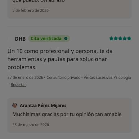
5 de febrero de 2026
DHB
Cita verificada
D
Un 10 como profesional y persona, te da
herramientas y pautas para solucionar
problemas.
27 de enero de 2026
•
Consultorio privado
•
Visitas sucesivas Psicología
en opinión del usuario DHB
•
Reportar
Arantza Pérez Mijares
Muchísimas gracias por tu opinión tan amable
23 de marzo de 2026