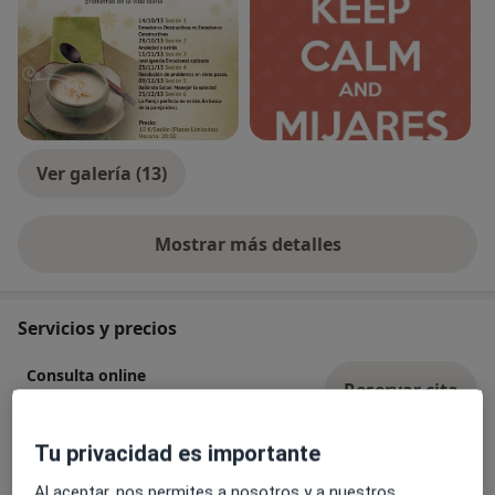
Ver galería (13)
Mostrar más detalles
sobre la experiencia
Servicios y precios
Consulta online
Reservar cita
70 €
Detalles
Tu privacidad es importante
Terapia cognitivo-conductual
Reservar cita
Al aceptar, nos permites a nosotros y a nuestros