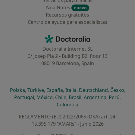
Servicios para clínicas
Noa Notes
nuevo
Recursos gratuitos
Centro de ayuda para especialistas
Contacto
Doctoralia - Página de inicio
Doctoralia Internet SL
C/ Josep Pla 2 - Building B2, floor 13
08019 Barcelona, Spain
se abre en una nueva pestaña
se abre en una nueva pestaña
se abre en una nueva pestaña
se abre en una nueva pes
se abre en 
se a
Polska
,
Türkiye
,
España
,
Italia
,
Deutschland
,
Česko
,
se abre en una nueva pestaña
se abre en una nueva pestaña
se abre en una nueva pestaña
se abre en una nueva p
se abre en 
se abr
Portugal
,
México
,
Chile
,
Brasil
,
Argentina
,
Perú
,
se abre en una nueva pe
Colombia
REGLAMENTO (EU) 2022/2065 (DSA) art. 24:
15.395.179 “AMARs” - Junio 2026