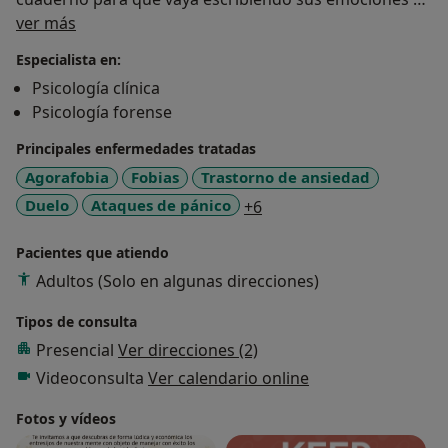
Sobre mí
cómo se va sintiendo a lo largo del proceso.
ver más
En esta consulta no sólo hablamos sobre lo que nos
Especialista en:
sucede sino que también hacemos "deberes" con el fin
Psicología clínica
de practicar y afianzar nuevas habilidades.
Psicología forense
La primera consulta es gratuita porque es
fundamental conocernos y saber si estamos bien
Principales enfermedades tratadas
entre nosotros. Hay que tener en cuenta que
Agorafobia
Fobias
Trastorno de ansiedad
trabajamos con "material muy sensible" y es
a11y_sr_more_diseases
Duelo
Ataques de pánico
+6
importante tener una buena relación.
Por tanto, si buscas psicólogo, no temas, acércate y
Pacientes que atiendo
charlemos.
Adultos (Solo en algunas direcciones)
Tipos de consulta
Presencial
Ver direcciones (2)
Videoconsulta
Ver calendario online
Fotos y vídeos