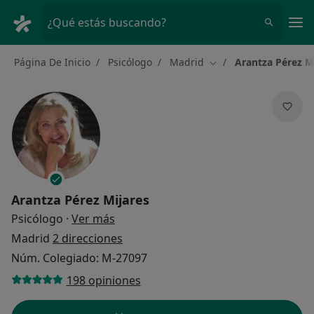
Men
¿Qué estás buscando?
Página De Inicio
Psicólogo
Madrid
Arantza Pérez M
Cambiar de ciudad
Arantza Pérez Mijares
sobre las especializaciones
Psicólogo
·
Ver más
Madrid
2 direcciones
Núm. Colegiado: M-27097
198 opiniones