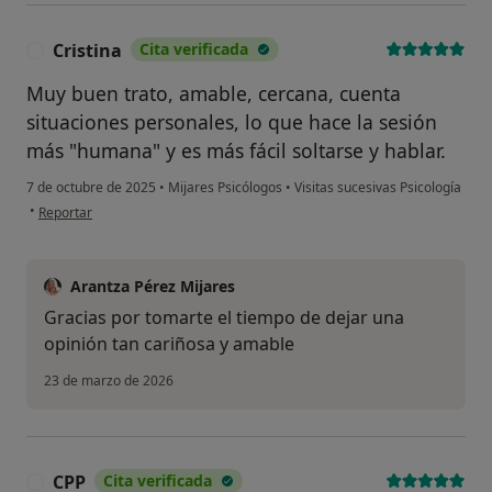
Cristina
Cita verificada
C
Muy buen trato, amable, cercana, cuenta
situaciones personales, lo que hace la sesión
más "humana" y es más fácil soltarse y hablar.
7 de octubre de 2025
•
Mijares Psicólogos
•
Visitas sucesivas Psicología
en opinión del usuario Cristina
•
Reportar
Arantza Pérez Mijares
Gracias por tomarte el tiempo de dejar una
opinión tan cariñosa y amable
23 de marzo de 2026
CPP
Cita verificada
C