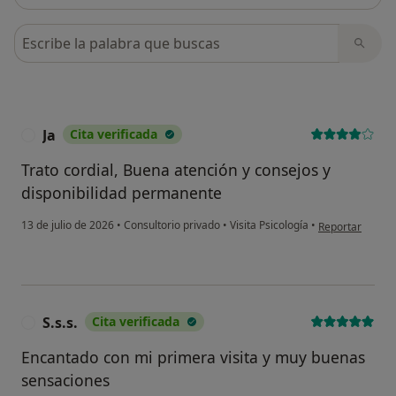
Busca en opiniones
Ja
Cita verificada
J
Trato cordial, Buena atención y consejos y
disponibilidad permanente
en opinión del u
13 de julio de 2026
•
Consultorio privado
•
Visita Psicología
•
Reportar
S.s.s.
Cita verificada
S
Encantado con mi primera visita y muy buenas
sensaciones