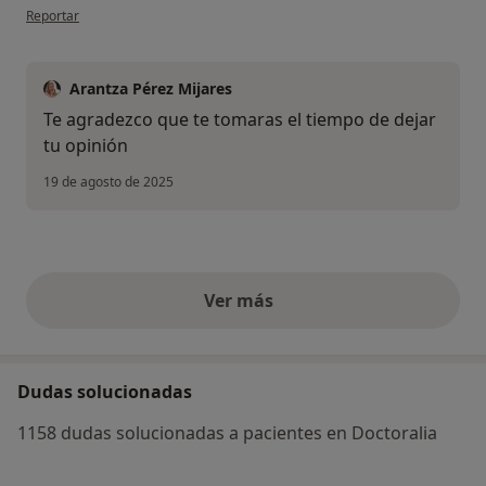
en opinión del usuario BMS
Reportar
Arantza Pérez Mijares
Te agradezco que te tomaras el tiempo de dejar
tu opinión
19 de agosto de 2025
Ver más
opiniones anteriores
Dudas solucionadas
1158 dudas solucionadas a pacientes en Doctoralia