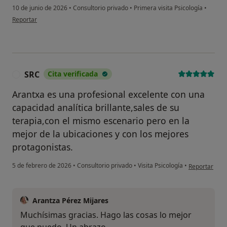
10 de junio de 2026
•
Consultorio privado
•
Primera visita Psicología
•
en opinión del usuario S.s.s.
Reportar
SRC
Cita verificada
S
Arantxa es una profesional excelente con una
capacidad analítica brillante,sales de su
terapia,con el mismo escenario pero en la
mejor de la ubicaciones y con los mejores
protagonistas.
en opinión de
5 de febrero de 2026
•
Consultorio privado
•
Visita Psicología
•
Reportar
Arantza Pérez Mijares
Muchísimas gracias. Hago las cosas lo mejor
que puedo. Un abrazo