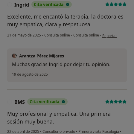
Ingrid
Cita verificada
I
Excelente, me encantó la terapia, la doctora es
muy empatica, clara y respetuosa
en opinión del usua
21 de mayo de 2025
•
Consulta online
•
Consulta online
•
Reportar
Arantza Pérez Mijares
Muchas gracias Ingrid por dejar tu opinión.
19 de agosto de 2025
BMS
Cita verificada
B
Muy profesional y empatica. Una primera
sesión muy buena.
22 de abril de 2025
•
Consultorio privado
•
Primera visita Psicología
•