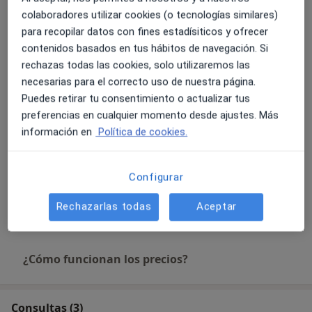
70 €
Detalles
colaboradores utilizar cookies (o tecnologías similares)
para recopilar datos con fines estadísiticos y ofrecer
Primera visita online
contenidos basados en tus hábitos de navegación. Si
Reservar cita
70 €
Detalles
rechazas todas las cookies, solo utilizaremos las
necesarias para el correcto uso de nuestra página.
Puedes retirar tu consentimiento o actualizar tus
Psicología online
Reservar cita
preferencias en cualquier momento desde ajustes. Más
70 €
Detalles
información en
Política de cookies.
Psicoterapia individual
Reservar cita
Desde 70 €
Detalles
Configurar
Rechazarlas todas
Aceptar
+ 36 servicios
¿Cómo funcionan los precios?
Consultas (3)