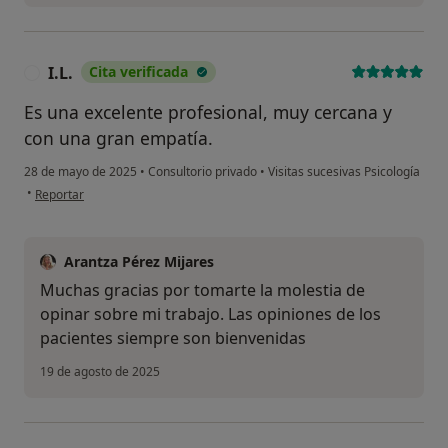
I.L.
Cita verificada
I
Es una excelente profesional, muy cercana y
con una gran empatía.
28 de mayo de 2025
•
Consultorio privado
•
Visitas sucesivas Psicología
en opinión del usuario I.L.
•
Reportar
Arantza Pérez Mijares
Muchas gracias por tomarte la molestia de
opinar sobre mi trabajo. Las opiniones de los
pacientes siempre son bienvenidas
19 de agosto de 2025