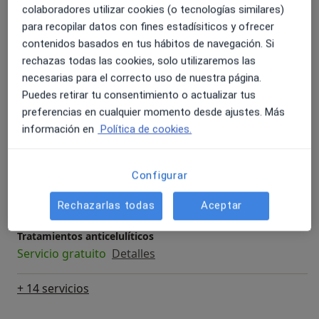
colaboradores utilizar cookies (o tecnologías similares)
Visita Fisioterapia
para recopilar datos con fines estadísiticos y ofrecer
Detalles
contenidos basados en tus hábitos de navegación. Si
rechazas todas las cookies, solo utilizaremos las
Terapia de Inducción Miofascial
necesarias para el correcto uso de nuestra página.
Servicio gratuito
Detalles
Puedes retirar tu consentimiento o actualizar tus
preferencias en cualquier momento desde ajustes. Más
Visita de revisión
información en
Política de cookies.
Servicio gratuito
Detalles
Configurar
Vendaje funcional
Servicio gratuito
Detalles
Rechazarlas todas
Aceptar
Tratamientos anticelulíticos
Servicio gratuito
Detalles
+ 14 servicios