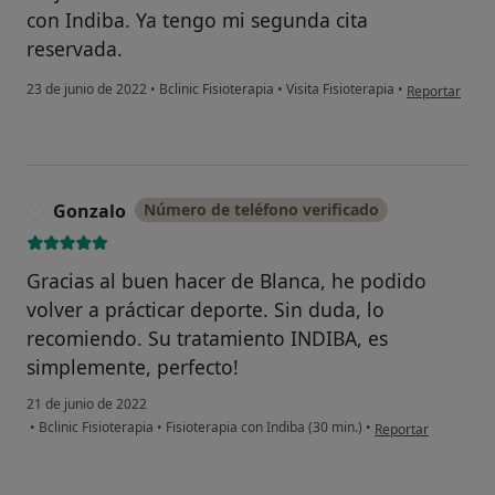
con Indiba. Ya tengo mi segunda cita
reservada.
en opinión del
23 de junio de 2022
•
Bclinic Fisioterapia
•
Visita Fisioterapia
•
Reportar
Gonzalo
Número de teléfono verificado
G
Gracias al buen hacer de Blanca, he podido
volver a prácticar deporte. Sin duda, lo
recomiendo. Su tratamiento INDIBA, es
simplemente, perfecto!
21 de junio de 2022
en opinión del usua
•
Bclinic Fisioterapia
•
Fisioterapia con Indiba (30 min.)
•
Reportar