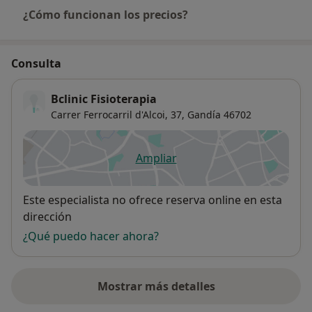
¿Cómo funcionan los precios?
Consulta
Bclinic Fisioterapia
Carrer Ferrocarril d'Alcoi, 37,
Gandía
46702
Ampliar
se abre en una nueva pestañ
Disponibilidad
Este especialista no ofrece reserva online en esta
dirección
¿Qué puedo hacer ahora?
Mostrar más detalles
sobre la dirección