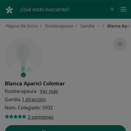
Men
¿Qué estás buscando?
Página De Inicio
Fisioterapeuta
Gandía
Blanca Apar
Cambiar de ciud
Blanca Aparici Colomar
sobre las especializaciones
Fisioterapeuta
·
Ver más
Gandía
1 dirección
Núm. Colegiado: 5932
2 opiniones