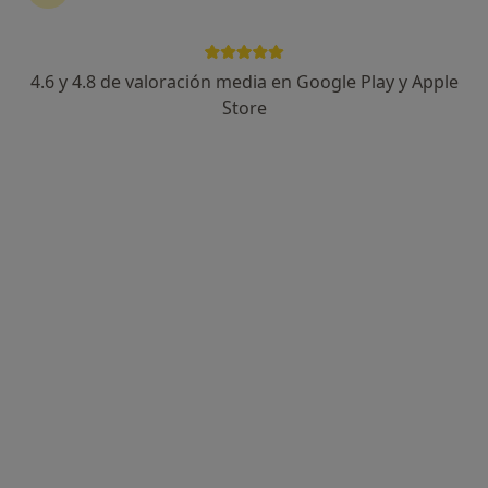
4.6 y 4.8 de valoración media en Google Play y Apple
Sergi Artés Escolano
Store
·
Ver más
Fisioterapeuta
158 opiniones
Calle Benicanena 59, Gandía
•
Mapa
Clínica Artés Escolano
Visita Fisioterapia
40 €
Este especialista no ofrece reserva de cita online en esta dirección.
Pedir una cita