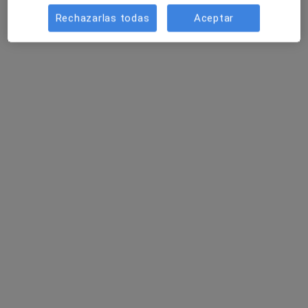
Rechazarlas todas
Aceptar
Fernando Sánchez Varela
Fisioterapeuta
111 opiniones
Avda. de Valencia, nº 27º - 1 Piso - Pta. 2, Gandía
•
Mapa
Fernando Sánchez. Fisioterapia - Movimiento - Salud
Visita Fisioterapia
Servicio gratuito
Este especialista no ofrece reserva de cita online en esta dirección.
Pedir una cita