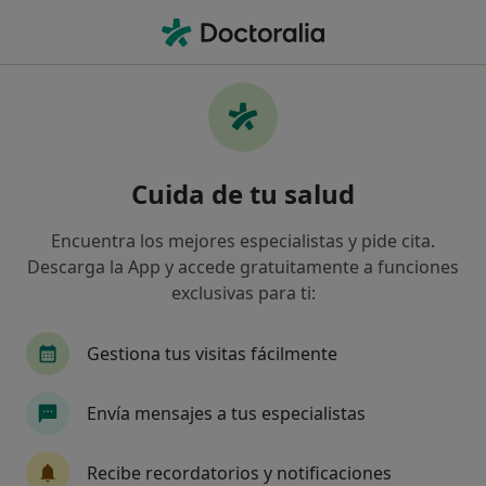
Men
Pinzamiento Lumbar • Gandía, Valencia
Filtros
• 1
Mapa
Especialistas en Pinzamiento lumbar en
Cuida de tu salud
Gandía
Así organizamos los resultados
Encuentra los mejores especialistas y pide cita.
Descarga la App y accede gratuitamente a funciones
exclusivas para ti:
¿Qué especialidad estás buscando?
Fisioterapeuta
Logopeda
Internista
Gestiona tus visitas fácilmente
Envía mensajes a tus especialistas
Recibe recordatorios y notificaciones