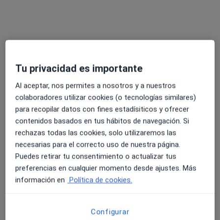
Matías Elvis Cáceres
·
Ver más
Terapeuta complementario
Tu privacidad es importante
72 opiniones
Al aceptar, nos permites a nosotros y a nuestros
Dirección
Online
colaboradores utilizar cookies (o tecnologías similares)
para recopilar datos con fines estadísiticos y ofrecer
contenidos basados en tus hábitos de navegación. Si
Carrer Ciutat de Barcelona, 21, Gandía
•
Mapa
rechazas todas las cookies, solo utilizaremos las
MCOsteopatía
necesarias para el correcto uso de nuestra página.
Ejercicios de corrección e higiene postural
49 €
Puedes retirar tu consentimiento o actualizar tus
Este especialista no ofrece reserva de cita online en esta dirección.
preferencias en cualquier momento desde ajustes. Más
información en
Política de cookies.
Pedir una cita
Configurar