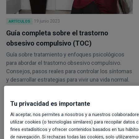
19 junio 2023
ARTÍCULOS
Guía completa sobre el trastorno
obsesivo compulsivo (TOC)
Guía sobre tratamiento y enfoques psicológicos
para abordar el trastorno obsesivo compulsivo.
Consejos, pasos reales para controlar los síntomas
y desarrollar estrategias para vivir una vida normal.
Tu privacidad es importante
Al aceptar, nos permites a nosotros y a nuestros colaborador
utilizar cookies (o tecnologías similares) para recopilar datos 
fines estadísiticos y ofrecer contenidos basados en tus hábito
de navegación. Si rechazas todas las cookies, solo utilizaremo