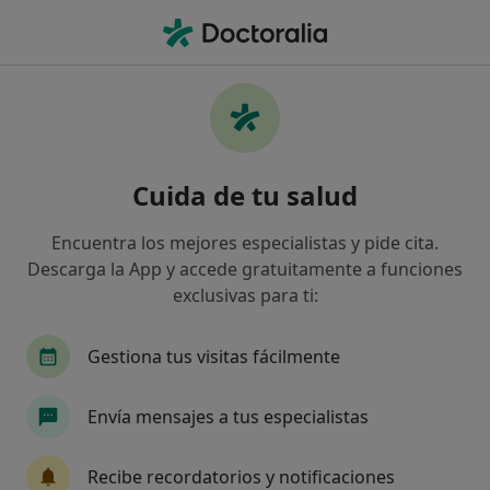
Men
Axa • Bormujos, Sevilla
Filtros
Seguro:
Axa
Mapa
Especialistas de Axa en Bormujos
Cuida de tu salud
Así organizamos los resultados
Encuentra los mejores especialistas y pide cita.
Descarga la App y accede gratuitamente a funciones
¿Qué especialidad estás buscando?
exclusivas para ti:
Alergólogo
Gestiona tus visitas fácilmente
Envía mensajes a tus especialistas
Recibe recordatorios y notificaciones