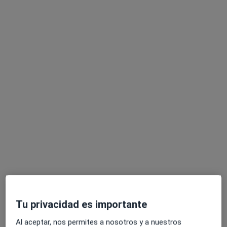
Dra. Ana Jiménez García
·
Ver más
Ginecóloga
38 opiniones
Glorieta Ángel Domínguez Jiménez, Pediatra, 2 – Castilleja de la Cuesta, Castilleja de la Cuesta
•
Mapa
INSEGO - Instituto Sevillano de Ginecología y Obstetricia
Acepta Axa
Primera visita Ginecología y Obstetricia
Este especialista no ofrece reserva de cita online en esta dirección.
Pedir una cita
Tu privacidad es importante
Al aceptar, nos permites a nosotros y a nuestros