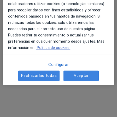
colaboradores utilizar cookies (o tecnologías similares)
para recopilar datos con fines estadísiticos y ofrecer
contenidos basados en tus hábitos de navegación. Si
rechazas todas las cookies, solo utilizaremos las
necesarias para el correcto uso de nuestra página.
Puedes retirar tu consentimiento o actualizar tus
Dr. Antonio de Toro Salas
preferencias en cualquier momento desde ajustes. Más
información en
Política de cookies.
·
Ver más
Ginecólogo
151 opiniones
Glorieta Ángel Domínguez Jiménez, Pediatra, 2 – Castilleja de la Cuesta, Castilleja de la Cuesta
•
Mapa
Configurar
INSEGO - Instituto Sevillano de Ginecología y Obstetricia
Rechazarlas todas
Aceptar
Acepta Axa
Primera visita Ginecología y Obstetricia
Este especialista no ofrece reserva de cita online en esta dirección.
Pedir una cita