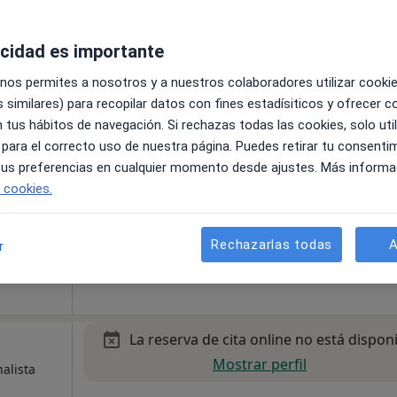
acidad es importante
La reserva de cita online no está dispon
Mostrar perfil
Girona
 nos permites a nosotros y a nuestros colaboradores utilizar cooki
·
atólogo
 similares) para recopilar datos con fines estadísiticos y ofrecer 
 tus hábitos de navegación. Si rechazas todas las cookies, solo uti
 para el correcto uso de nuestra página. Puedes retirar tu consenti
 tus preferencias en cualquier momento desde ajustes. Más informa
e cookies.
Rechazarlas todas
A
r
La reserva de cita online no está dispon
Mostrar perfil
alista