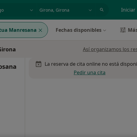
dad, enfermedad o nombre
p. ej. Madrid
Iniciar
tua Manresana
Fechas disponibles
Más
Girona
Así organizamos los re
La reserva de cita online no está dispon
losana
Pedir una cita