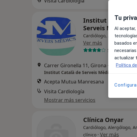
Visita Cardiología
Tu priv
Institut Català de
Serveis Mèdics - 
Al aceptar,
Cardiólogo, Alergólogo, P
tecnologías
Ver más
basados en
50 opiniones
necesarias
actualizar
Carrer Gironella 11, Girona
•
Mapa
Política d
Institut Català de Serveis Mèdics - Girona
Acepta Mutua Manresana
Configura
Visita Cardiología
Mostrar más servicios
Clínica Onyar
Cardiólogo, Alergólogo, An
·
Ver más
clínico