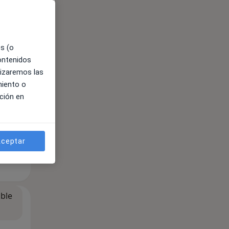
ible
es (o
contenidos
lizaremos las
miento o
ción en
ceptar
ible