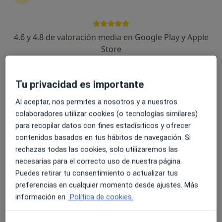
166 opiniones
Ronda de Sant Antoni Maria Claret 20, Girona
•
Mapa
4.6 y 4.8 de valoración media en Google Play y Apple
Clínica Bofill Girona Centre
Store
Acepta Mutua Manresana
Visita Cirugía General y Ap. Digestivo
Tu privacidad es importante
Mostrar más servicios
Ningún profesional de este centro tiene citas disponibles
Al aceptar, nos permites a nosotros y a nuestros
colaboradores utilizar cookies (o tecnologías similares)
Mostrar perfil
para recopilar datos con fines estadísiticos y ofrecer
contenidos basados en tus hábitos de navegación. Si
rechazas todas las cookies, solo utilizaremos las
necesarias para el correcto uso de nuestra página.
Puedes retirar tu consentimiento o actualizar tus
preferencias en cualquier momento desde ajustes. Más
información en
Política de cookies.