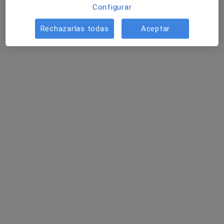
Configurar
Dr. Fernando Lopez Lanao
Cirujano general
Rechazarlas todas
Aceptar
Carrer Heroïnes de Santa Bàrbara, 6, Girona
•
Mapa
Clínica Onyar
Acepta Mutua Manresana
Visita Cirugía General y Ap. Digestivo
Este especialista no ofrece reserva de cita online en esta dirección.
Pedir una cita