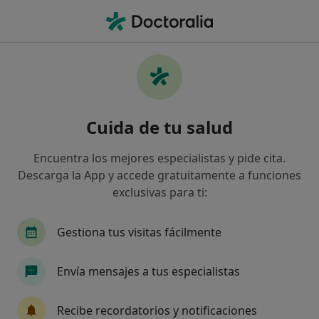
Men
Cirujano General • Girona, Girona
Filtros
Seguro:
Mutua Manresana
Cirujanos generales de Mutua Manresana
Cuida de tu salud
en Girona
Así organizamos los resultados
Encuentra los mejores especialistas y pide cita.
Descarga la App y accede gratuitamente a funciones
exclusivas para ti:
Gestiona tus visitas fácilmente
Envía mensajes a tus especialistas
Clínica Bofill Girona Centre
Recibe recordatorios y notificaciones
·
Ver más
Cirujano general, Alergólogo, Analista clínico