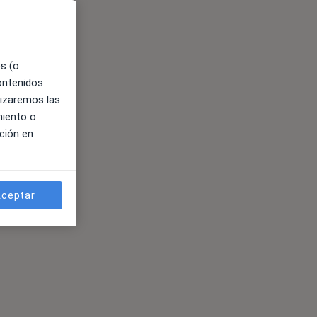
es (o
contenidos
lizaremos las
miento o
ción en
ceptar