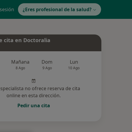
 sesión
¿Eres profesional de la salud?
 cita en Doctoralia
Mañana
Dom
Lun
Mar
Mié
8 Ago
9 Ago
10 Ago
11 Ago
12 Ag
especialista no ofrece reserva de cita
online en esta dirección.
Pedir una cita