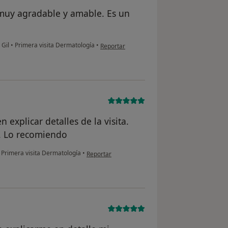
s muy agradable y amable. Es un
en opinión del usuario ap
 Gil
•
Primera visita Dermatología
•
Reportar
 explicar detalles de la visita.
. Lo recomiendo
en opinión del usuario Maurizio
Primera visita Dermatología
•
Reportar