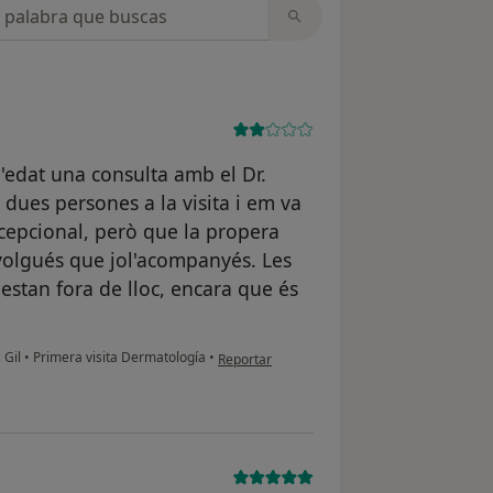
opiniones
'edat una consulta amb el Dr.
dues persones a la visita i em va
cepcional, però que la propera
 volgués que jol'acompanyés. Les
 estan fora de lloc, encara que és
en opinión del usuario M.T
 Gil
•
Primera visita Dermatología
•
Reportar