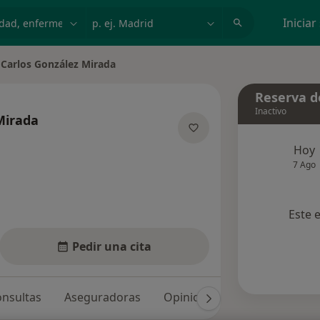
dad, enfermedad o nombre
p. ej. Madrid
Iniciar
Carlos González Mirada
iar de ciudad
Reserva de
Inactivo
Mirada
obre las especializaciones
Hoy
7 Ago
Este 
Pedir una cita
nsultas
Aseguradoras
Opiniones (69)