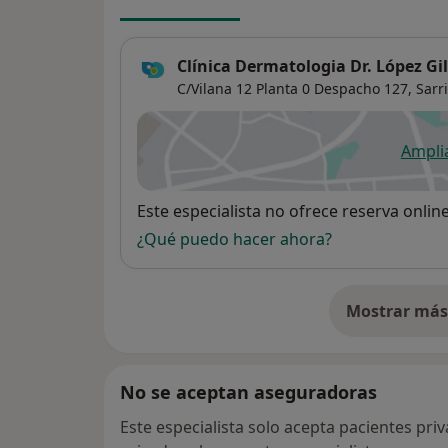
Clínica Dermatologia Dr. López Gil
C/Vilana 12 Planta 0 Despacho 127,
Sarr
Ampli
se
Disponibilidad
Este especialista no ofrece reserva onlin
¿Qué puedo hacer ahora?
Mostrar más 
so
No se aceptan aseguradoras
Este especialista solo acepta pacientes pri