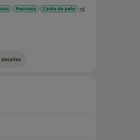
a11y_sr_more_diseases
vus)
Psoriasis
Caída de pelo
+6
detalles
bre la experiencia