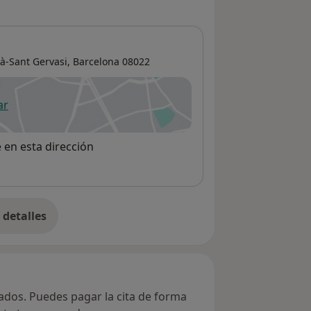
ià-Sant Gervasi
,
Barcelona
08022
ar
 abre en una nueva pestaña
e en esta dirección
detalles
bre la dirección
vados. Puedes pagar la cita de forma