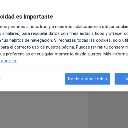
acidad es importante
 nos permites a nosotros y a nuestros colaboradores utilizar cooki
 similares) para recopilar datos con fines estadísiticos y ofrecer 
 tus hábitos de navegación. Si rechazas todas las cookies, solo uti
iversidad de Córdoba (Argentina) en
 para el correcto uso de nuestra página. Puedes retirar tu consenti
 tus preferencias en cualquier momento desde ajustes. Más informa
gía Médico - Quirúrgica y
e cookies.
 (Argentina) en 1990.
 el servicio de Dermatología del
tro de enfermedades de transmisión
Rechazarlas todas
A
r
vicio de Dermatología Dr. López Gil,