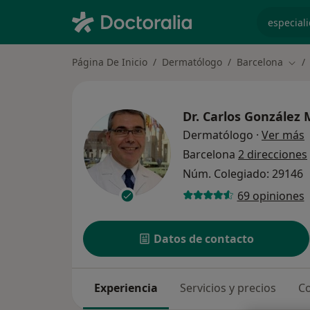
especiali
Página De Inicio
Dermatólogo
Barcelona
Camb
Dr.
Carlos González 
s
Dermatólogo
·
Ver más
Barcelona
2 direcciones
Núm. Colegiado: 29146
69 opiniones
Datos de contacto
Experiencia
Servicios y precios
Co