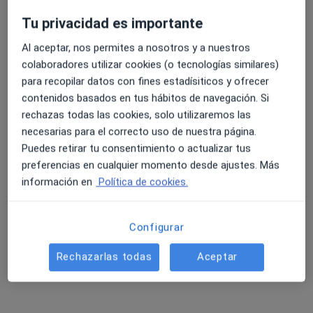
Tu privacidad es importante
Al aceptar, nos permites a nosotros y a nuestros
colaboradores utilizar cookies (o tecnologías similares)
para recopilar datos con fines estadísiticos y ofrecer
contenidos basados en tus hábitos de navegación. Si
rechazas todas las cookies, solo utilizaremos las
Dr. Domingo Bodet Castillo
necesarias para el correcto uso de nuestra página.
Puedes retirar tu consentimiento o actualizar tus
·
Ver más
Dermatólogo
preferencias en cualquier momento desde ajustes. Más
54 opiniones
información en
Política de cookies.
Dirección
Online
Configurar
Carrer de Francesc Carbonell 43 Bajos, Barcelona
•
Mapa
Rechazarlas todas
Aceptar
Consultorio privado
Primera visita Dermatología
desde 120 €
Este especialista no ofrece reserva de cita online en esta dirección.