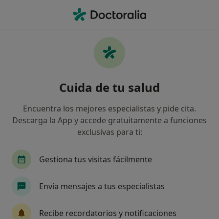
Men
Dermatólogo • Sarrià-Sant Gervasi, Barcelona, Barcelona
Filtros
Seguro
Mapa
Dermatólogos en Sarrià-Sant Gervasi,
Cuida de tu salud
Barcelona
Así organizamos los resultados
Encuentra los mejores especialistas y pide cita.
Descarga la App y accede gratuitamente a funciones
exclusivas para ti:
¿Cuál es tu compañía aseguradora?
Adeslas
Asisa
Sanitas
DKV Seguros
Gestiona tus visitas fácilmente
Envía mensajes a tus especialistas
Recibe recordatorios y notificaciones