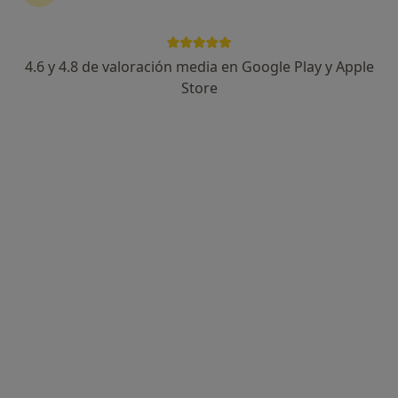
4.6 y 4.8 de valoración media en Google Play y Apple
Store
Destacado
Dra. Magdalena Szymanska Bueno
·
Ver más
Dermatólogo, Médico estético
198 opiniones
Dirección 1
Dirección 2
Passeig de Manuel Girona 33, Barcelona
•
Mapa
Hospital Cima
Visita Dermatología
100 €
Este especialista no ofrece reserva de cita online en esta dirección.
Pedir una cita