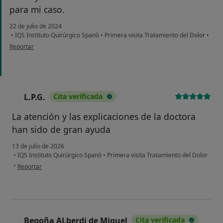
para mi caso.
22 de julio de 2024
•
IQS Instituto Quirúrgico Spanò
•
Primera visita Tratamiento del Dolor
•
en opinión del usuario Jose Mena
Reportar
L.P.G.
Cita verificada
L
La atención y las explicaciones de la doctora
han sido de gran ayuda
13 de julio de 2026
•
IQS Instituto Quirúrgico Spanò
•
Primera visita Tratamiento del Dolor
en opinión del usuario L.P.G.
•
Reportar
Begoña ALberdi de Miguel
Cita verificada
B