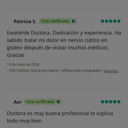
Patricia S.
Cita verificada
P
Excelente Doctora. Dedicación y experiencia. Ha
sabido tratar mi dolor en nervio ciático en
glúteo después de visitar muchos médicos.
Gracias
13 de mayo de 2026
en opinión del 
•
IQS Instituto Quirúrgico Spanò
•
Infiltraciones ecoguiadas
•
Reportar
Avr
Cita verificada
A
Doctora es muy buena profesional te explica
todo muy bien