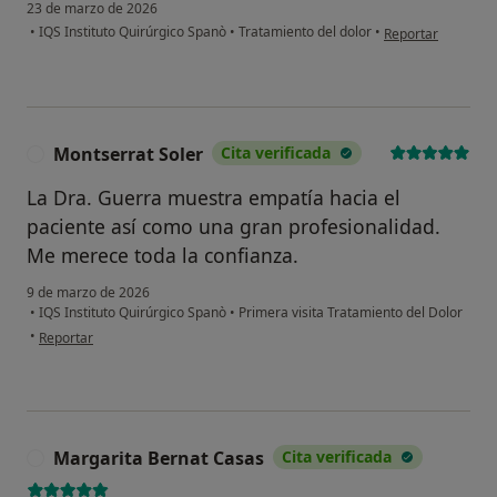
23 de marzo de 2026
en opinión del usu
•
IQS Instituto Quirúrgico Spanò
•
Tratamiento del dolor
•
Reportar
Montserrat Soler
Cita verificada
M
La Dra. Guerra muestra empatía hacia el
paciente así como una gran profesionalidad.
Me merece toda la confianza.
9 de marzo de 2026
•
IQS Instituto Quirúrgico Spanò
•
Primera visita Tratamiento del Dolor
en opinión del usuario Montserrat Soler
•
Reportar
Margarita Bernat Casas
Cita verificada
M