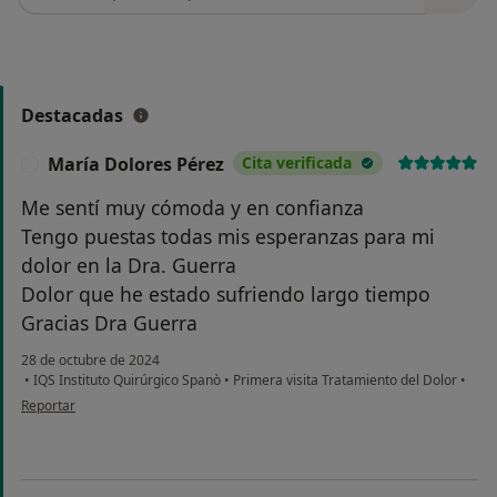
Destacadas
María Dolores Pérez
Cita verificada
M
Me sentí muy cómoda y en confianza
Tengo puestas todas mis esperanzas para mi
dolor en la Dra. Guerra
Dolor que he estado sufriendo largo tiempo
Gracias Dra Guerra
28 de octubre de 2024
•
IQS Instituto Quirúrgico Spanò
•
Primera visita Tratamiento del Dolor
•
en opinión del usuario María Dolores Pérez
Reportar