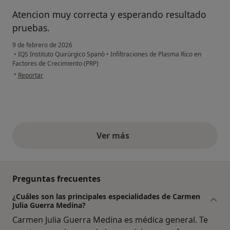
Atencion muy correcta y esperando resultado
pruebas.
9 de febrero de 2026
•
IQS Instituto Quirúrgico Spanò
•
Infiltraciones de Plasma Rico en
Factores de Crecimiento (PRP)
en opinión del usuario Margarita Bernat Casas
•
Reportar
Ver más
opiniones anteriores
Preguntas frecuentes
¿Cuáles son las principales especialidades de Carmen
Julia Guerra Medina?
Carmen Julia Guerra Medina es médica general. Te