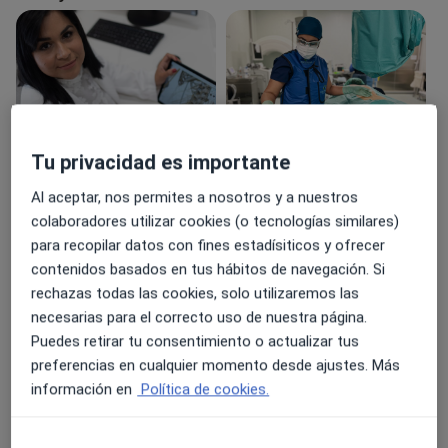
Tu privacidad es importante
Ver galería (12)
Al aceptar, nos permites a nosotros y a nuestros
colaboradores utilizar cookies (o tecnologías similares)
Destacados
para recopilar datos con fines estadísiticos y ofrecer
Experta en Tratamiento integral
contenidos basados en tus hábitos de navegación. Si
del dolor
Me sentí muy
rechazas todas las cookies, solo utilizaremos las
Médico especialista en
confianza Tengo puestas todas mis
necesarias para el correcto uso de nuestra página.
Anestesiología
esperanzas par
Puedes retirar tu consentimiento o actualizar tus
Directora Medica de Ceditrane
Guerra Dolor que he estado
preferencias en cualquier momento desde ajustes. Más
Medical Group
sufriendo lar
información en
Política de cookies.
Guerra