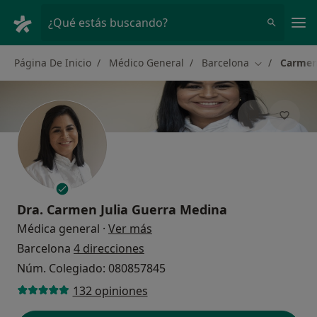
Men
¿Qué estás buscando?
Página De Inicio
Médico General
Barcelona
Carmen
Cambiar de 
Dra.
Carmen Julia Guerra Medina
sobre las especializaciones
Médica general
·
Ver más
Barcelona
4 direcciones
Núm. Colegiado: 080857845
132 opiniones