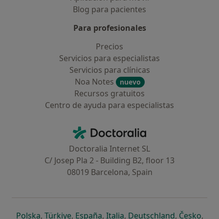
Blog para pacientes
Para profesionales
Precios
Servicios para especialistas
Servicios para clínicas
Noa Notes
nuevo
Recursos gratuitos
Centro de ayuda para especialistas
Contacto
Doctoralia - Página de inicio
Doctoralia Internet SL
C/ Josep Pla 2 - Building B2, floor 13
08019 Barcelona, Spain
se abre en una nueva pestaña
se abre en una nueva pestaña
se abre en una nueva pestaña
se abre en una nueva pes
se abre en 
se a
Polska
,
Türkiye
,
España
,
Italia
,
Deutschland
,
Česko
,