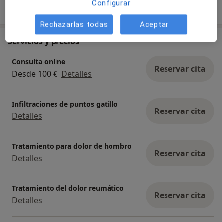
Mostrar más detalles
Configurar
sobre la experiencia
Rechazarlas todas
Aceptar
Servicios y precios
Consulta online
Reservar cita
Desde 100 €
Detalles
Infiltraciones de puntos gatillo
Reservar cita
Detalles
Tratamiento para dolor de hombro
Reservar cita
Detalles
Tratamiento del dolor reumático
Reservar cita
Detalles