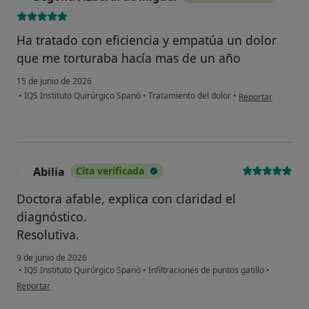
Ha tratado con eficiencia y empatúa un dolor
que me torturaba hacía mas de un año
15 de junio de 2026
en opinión del us
•
IQS Instituto Quirúrgico Spanò
•
Tratamiento del dolor
•
Reportar
Abilia
Cita verificada
A
Doctora afable, explica con claridad el
diagnóstico.
Resolutiva.
9 de junio de 2026
•
IQS Instituto Quirúrgico Spanò
•
Infiltraciones de puntos gatillo
•
en opinión del usuario Abilia
Reportar