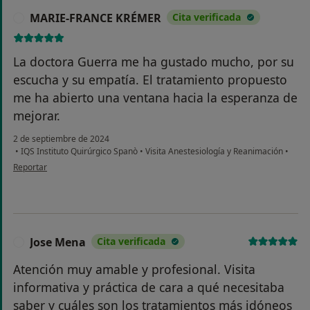
MARIE-FRANCE KRÉMER
Cita verificada
M
La doctora Guerra me ha gustado mucho, por su
escucha y su empatía. El tratamiento propuesto
me ha abierto una ventana hacia la esperanza de
mejorar.
2 de septiembre de 2024
•
IQS Instituto Quirúrgico Spanò
•
Visita Anestesiología y Reanimación
•
en opinión del usuario MARIE-FRANCE KRÉMER
Reportar
Jose Mena
Cita verificada
J
Atención muy amable y profesional. Visita
informativa y práctica de cara a qué necesitaba
saber y cuáles son los tratamientos más idóneos