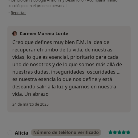
•
Centro de Psicología Armonía y Desarrollo
•
Acompañamiento
psicológico en el proceso personal
en opinión del usuario E.M.
•
Reportar
Carmen Moreno Lorite
Creo que defines muy bien E.M. la idea de
recuperar el rumbo de tu vida, de nuestras
vidas, lo que es esencial, prioritario para cada
uno de nosotros y de lo que somos más allá de
nuestras dudas, inseguridades, oscuridades ...
es nuestra esencia lo que nos define y está
deseando salir a la luz y guiarnos en nuestra
vida. Un abrazo
24 de marzo de 2025
Alicia
Número de teléfono verificado
A