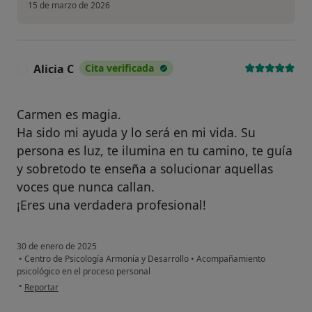
15 de marzo de 2026
Alicia C
Cita verificada
A
Carmen es magia.
Ha sido mi ayuda y lo será en mi vida. Su
persona es luz, te ilumina en tu camino, te guía
y sobretodo te enseña a solucionar aquellas
voces que nunca callan.
¡Eres una verdadera profesional!
30 de enero de 2025
•
Centro de Psicología Armonía y Desarrollo
•
Acompañamiento
psicológico en el proceso personal
en opinión del usuario Alicia C
•
Reportar