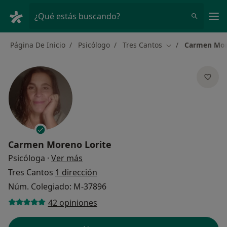
Men
¿Qué estás buscando?
Página De Inicio
Psicólogo
Tres Cantos
Carmen Mor
Cambiar de ciuda
Carmen Moreno Lorite
sobre las especializaciones
Psicóloga
·
Ver más
Tres Cantos
1 dirección
Núm. Colegiado: M-37896
42 opiniones