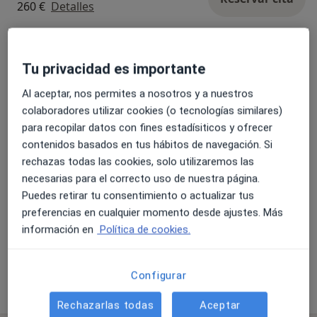
260 €
Detalles
Consulta psicológica
Reservar cita
70 €
Detalles
Tu privacidad es importante
Al aceptar, nos permites a nosotros y a nuestros
Consulta psicológica a adolescentes
colaboradores utilizar cookies (o tecnologías similares)
Reservar cita
70 €
Detalles
para recopilar datos con fines estadísiticos y ofrecer
contenidos basados en tus hábitos de navegación. Si
rechazas todas las cookies, solo utilizaremos las
Terapia individual , de pareja y
necesarias para el correcto uso de nuestra página.
familia en gestión emocional en
Reservar cita
diabetes
Puedes retirar tu consentimiento o actualizar tus
360 €
Detalles
preferencias en cualquier momento desde ajustes. Más
información en
Política de cookies.
+ 118 servicios
Configurar
¿Cómo funcionan los precios?
Rechazarlas todas
Aceptar