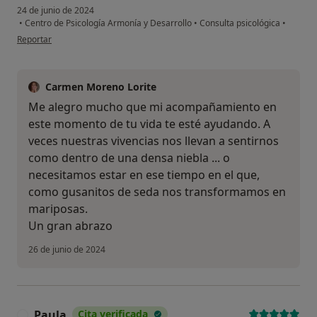
24 de junio de 2024
•
Centro de Psicología Armonía y Desarrollo
•
Consulta psicológica
•
en opinión del usuario P.L
Reportar
Carmen Moreno Lorite
Me alegro mucho que mi acompañamiento en
este momento de tu vida te esté ayudando. A
veces nuestras vivencias nos llevan a sentirnos
como dentro de una densa niebla ... o
necesitamos estar en ese tiempo en el que,
como gusanitos de seda nos transformamos en
mariposas.
Un gran abrazo
26 de junio de 2024
Paula
Cita verificada
P