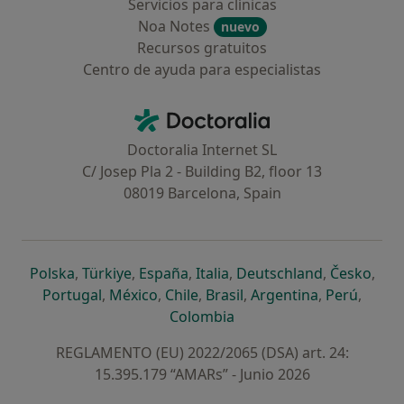
Servicios para clínicas
Noa Notes
nuevo
Recursos gratuitos
Centro de ayuda para especialistas
Contacto
Doctoralia - Página de inicio
Doctoralia Internet SL
C/ Josep Pla 2 - Building B2, floor 13
08019 Barcelona, Spain
se abre en una nueva pestaña
se abre en una nueva pestaña
se abre en una nueva pestaña
se abre en una nueva pes
se abre en 
se a
Polska
,
Türkiye
,
España
,
Italia
,
Deutschland
,
Česko
,
se abre en una nueva pestaña
se abre en una nueva pestaña
se abre en una nueva pestaña
se abre en una nueva p
se abre en 
se abr
Portugal
,
México
,
Chile
,
Brasil
,
Argentina
,
Perú
,
se abre en una nueva pe
Colombia
REGLAMENTO (EU) 2022/2065 (DSA) art. 24:
15.395.179 “AMARs” - Junio 2026