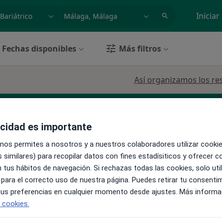
dad, enfermedad o nombre
p. ej. Madrid
Iniciar
Fechas disponibles
Más filtros
Así organizamos los re
acidad es importante
KV Seguros
Mapfre
Ver más
 nos permites a nosotros y a nuestros colaboradores utilizar cooki
 similares) para recopilar datos con fines estadísiticos y ofrecer 
 tus hábitos de navegación. Si rechazas todas las cookies, solo uti
La reserva de cita online no está dispon
López
 para el correcto uso de nuestra página. Puedes retirar tu consenti
Pedir una cita
ólogo,
 tus preferencias en cualquier momento desde ajustes. Más informa
ás
e cookies.