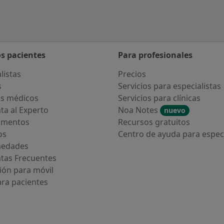
os pacientes
Para profesionales
listas
Precios
s
Servicios para especialistas
s médicos
Servicios para clínicas
ta al Experto
Noa Notes
nuevo
amentos
Recursos gratuitos
os
Centro de ayuda para especi
medades
tas Frecuentes
ión para móvil
ara pacientes