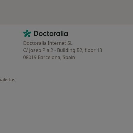
Contacto
Doctoralia - Página de inicio
Doctoralia Internet SL
C/ Josep Pla 2 - Building B2, floor 13
08019 Barcelona, Spain
alistas