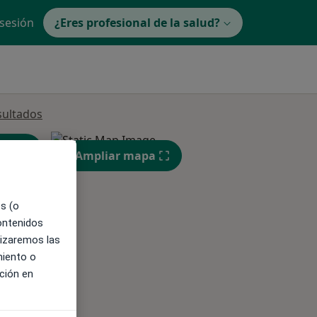
 sesión
¿Eres profesional de la salud?
sultados
Ampliar mapa
es (o
contenidos
lizaremos las
ible
miento o
ción en