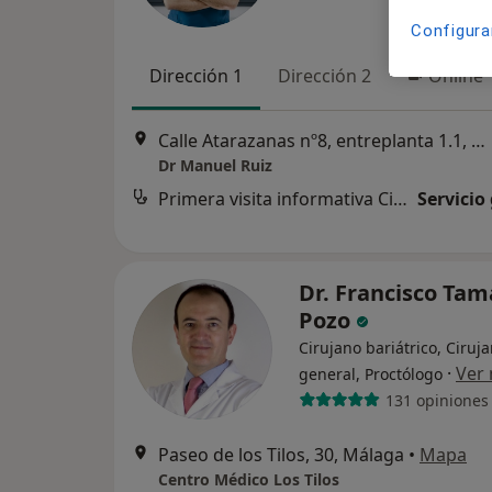
Configura
Dirección 1
Dirección 2
Online
Calle Atarazanas nº8, entreplanta 1.1, Málaga
Dr Manuel Ruiz
Primera visita informativa Cirugía bariatrica
Servicio
Dr. Francisco Ta
Pozo
Cirujano bariátrico, Ciruj
·
Ver
general, Proctólogo
131 opiniones
Paseo de los Tilos, 30, Málaga
•
Mapa
Centro Médico Los Tilos