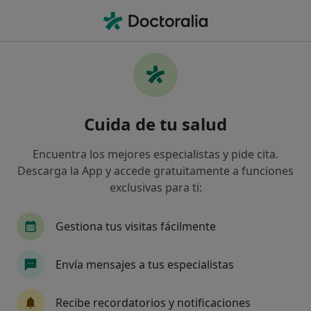
Men
Esofagitis Por Reflujo • Málaga, Málaga
Filtros
• 1
Seguro
Mapa
Especialistas en Esofagitis por reflujo en
Cuida de tu salud
Málaga
Así organizamos los resultados
Encuentra los mejores especialistas y pide cita.
Descarga la App y accede gratuitamente a funciones
exclusivas para ti:
¿Qué especialidad estás buscando?
Cirujano general
Proctólogo
Cirujano Bar
Gestiona tus visitas fácilmente
Envía mensajes a tus especialistas
Recibe recordatorios y notificaciones