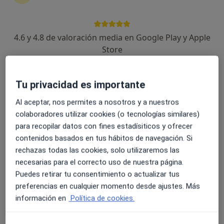
4.6 y 4.8 de valoración media en Google Play y Apple
Dr. Carlos Marra-López Valenciano
Store
·
Ver más
Digestólogo
58 opiniones
Tu privacidad es importante
C/ Pacífico 19, Málaga
•
Mapa
Al aceptar, nos permites a nosotros y a nuestros
Unideo
colaboradores utilizar cookies (o tecnologías similares)
Visita Aparato Digestivo
Servicio gratuito
para recopilar datos con fines estadísiticos y ofrecer
Este especialista no ofrece reserva de cita online en esta dirección.
contenidos basados en tus hábitos de navegación. Si
rechazas todas las cookies, solo utilizaremos las
Pedir una cita
necesarias para el correcto uso de nuestra página.
Puedes retirar tu consentimiento o actualizar tus
preferencias en cualquier momento desde ajustes. Más
información en
Política de cookies.