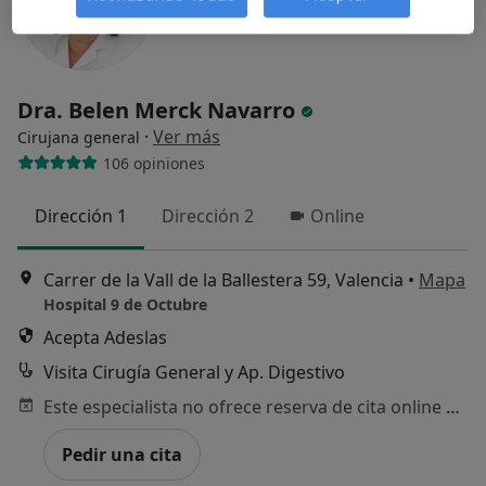
Dra. Belen Merck Navarro
·
Ver más
Cirujana general
106 opiniones
Dirección 1
Dirección 2
Online
Carrer de la Vall de la Ballestera 59, Valencia
•
Mapa
Hospital 9 de Octubre
Acepta Adeslas
Visita Cirugía General y Ap. Digestivo
Este especialista no ofrece reserva de cita online en esta dirección.
Pedir una cita