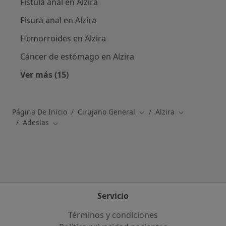
Fístula anal en Alzira
Fisura anal en Alzira
Hemorroides en Alzira
Cáncer de estómago en Alzira
Ver más (15)
Más en esta categoría: Enfermedades más tr
Página De Inicio
Cirujano General
Alzira
Cambiar de ciudad
Cambiar de c
Adeslas
Cambiar de ciudad
Servicio
Términos y condiciones