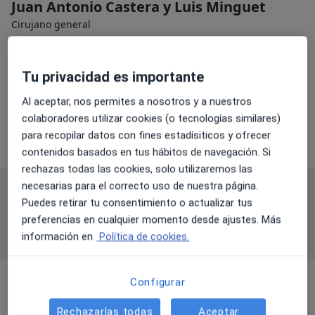
Juan Antonio Castera y Luis Minguet
Cirujano general
CALLE BLASCO IBAÑEZ 1 ENTLO, Alzira
•
Mapa
Juan Antonio Castera y Luis Minguet
Tu privacidad es importante
Acepta Adeslas
Al aceptar, nos permites a nosotros y a nuestros
Ningún profesional de este centro tiene citas disponibles
colaboradores utilizar cookies (o tecnologías similares)
para recopilar datos con fines estadísiticos y ofrecer
Mostrar perfil
contenidos basados en tus hábitos de navegación. Si
rechazas todas las cookies, solo utilizaremos las
necesarias para el correcto uso de nuestra página.
Especialistas disponibles
Puedes retirar tu consentimiento o actualizar tus
preferencias en cualquier momento desde ajustes. Más
Estos especialistas se encuentran fuera de Alzira,
información en
Política de cookies.
Valencia, en zonas cercanas a tu búsqueda
Configurar
Rechazarlas todas
Aceptar