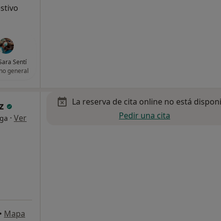
stivo
Sara Sentí
no general
La reserva de cita online no está dispon
ez
Pedir una cita
·
Ver
oga
•
Mapa