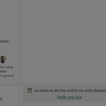
stivo
vier Corral
Rubio
no general
La reserva de cita online no está dispon
Pedir una cita
ás