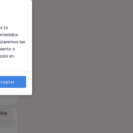
ible
es (o
contenidos
lizaremos las
miento o
ción en
ceptar
ible