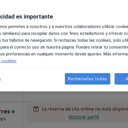
stivo
acidad es importante
La reserva de cita online no está dispon
 nos permites a nosotros y a nuestros colaboradores utilizar cooki
Pedir una cita
llerat
 similares) para recopilar datos con fines estadísiticos y ofrecer 
 tus hábitos de navegación. Si rechazas todas las cookies, solo uti
ás
 para el correcto uso de nuestra página. Puedes retirar tu consenti
 tus preferencias en cualquier momento desde ajustes. Más informa
e cookies.
Rechazarlas todas
A
r
La reserva de cita online no está dispon
orres
Mostrar perfil
ogo,