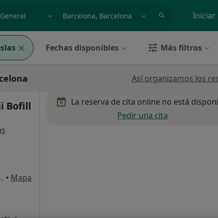
dad, enfermedad o nombre
p. ej. Madrid
Iniciar
slas
Fechas disponibles
Más filtros
rcelona
Así organizamos los re
La reserva de cita online no está dispon
 Bofill
Pedir una cita
ás
ilallonga 12, Barcelona
•
Mapa