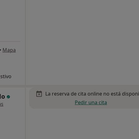
•
Mapa
stivo
La reserva de cita online no está dispon
do
Pedir una cita
ás