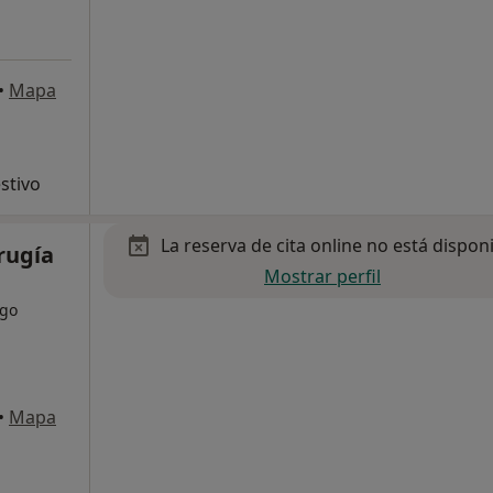
•
Mapa
stivo
La reserva de cita online no está dispon
rugía
Mostrar perfil
ogo
•
Mapa