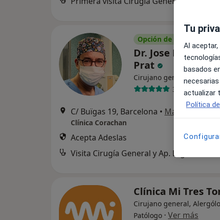
Primera visita Cirugía General y Ap. Dige
Tu priv
Opción de pago online
Al aceptar,
Dr. Jose Maria Mu
tecnologías
Prat
basados en
·
Ver m
Cirujano general
necesarias
316 opiniones
actualizar
Política d
C/ Buïgas 19, Barcelona
•
Mapa
Clínica Corachan
Acepta Adeslas
Configura
Visita Cirugía General y Ap. Digestivo
Clínica Mi Tres T
Cirujano general, Alergól
·
Ver más
Patólogo