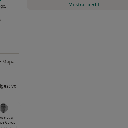
Mostrar perfil
ogo,
s
•
Mapa
igestivo
Jose Luis
ez Garcia
no general